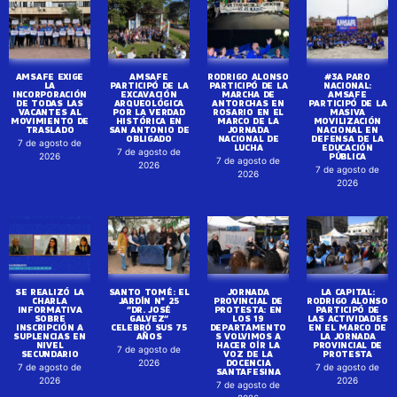
AMSAFE EXIGE
AMSAFE
RODRIGO ALONSO
#3A PARO
LA
PARTICIPÓ DE LA
PARTICIPÓ DE LA
NACIONAL:
INCORPORACIÓN
EXCAVACIÓN
MARCHA DE
AMSAFE
DE TODAS LAS
ARQUEOLÓGICA
ANTORCHAS EN
PARTICIPÓ DE LA
VACANTES AL
POR LA VERDAD
ROSARIO EN EL
MASIVA
MOVIMIENTO DE
HISTÓRICA EN
MARCO DE LA
MOVILIZACIÓN
TRASLADO
SAN ANTONIO DE
JORNADA
NACIONAL EN
OBLIGADO
NACIONAL DE
DEFENSA DE LA
7 de agosto de
LUCHA
EDUCACIÓN
7 de agosto de
PÚBLICA
2026
7 de agosto de
2026
7 de agosto de
2026
2026
SE REALIZÓ LA
SANTO TOMÉ: EL
JORNADA
LA CAPITAL:
CHARLA
JARDÍN N° 25
PROVINCIAL DE
RODRIGO ALONSO
INFORMATIVA
“DR. JOSÉ
PROTESTA: EN
PARTICIPÓ DE
SOBRE
GALVEZ”
LOS 19
LAS ACTIVIDADES
INSCRIPCIÓN A
CELEBRÓ SUS 75
DEPARTAMENTO
EN EL MARCO DE
SUPLENCIAS EN
AÑOS
S VOLVIMOS A
LA JORNADA
NIVEL
HACER OÍR LA
PROVINCIAL DE
7 de agosto de
SECUNDARIO
VOZ DE LA
PROTESTA
DOCENCIA
2026
7 de agosto de
7 de agosto de
SANTAFESINA
2026
2026
7 de agosto de