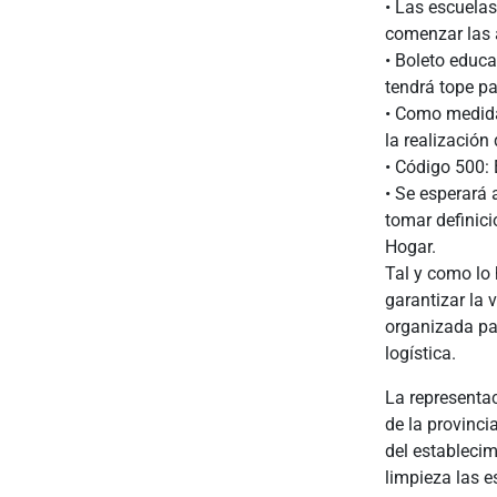
• Las escuelas
comenzar las a
• Boleto educa
tendrá tope pa
• Como medida 
la realización
• Código 500: 
• Se esperará 
tomar definic
Hogar.
Tal y como lo
garantizar la 
organizada par
logística.
La representa
de la provinci
del establecim
limpieza las e