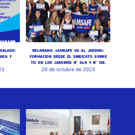
ASLADO:
BELGRANO: «AMSAFE VA AL JARDIN»:
NICA Y
FORMACION DESDE EL SINDICATO SOBRE
TIC EN LOS JARDINES Nº 348 Y Nº 126.
23
26 de octubre de 2023