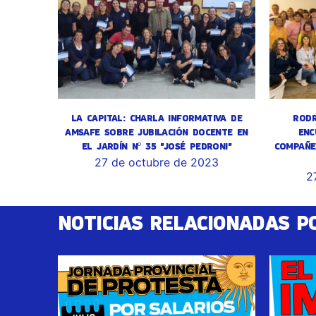
LA CAPITAL: CHARLA INFORMATIVA DE
RODR
AMSAFE SOBRE JUBILACIÓN DOCENTE EN
ENC
EL JARDÍN Nº 35 "JOSÉ PEDRONI"
COMPAÑE
27 de octubre de 2023
2
NOTICIAS RELACIONADAS P