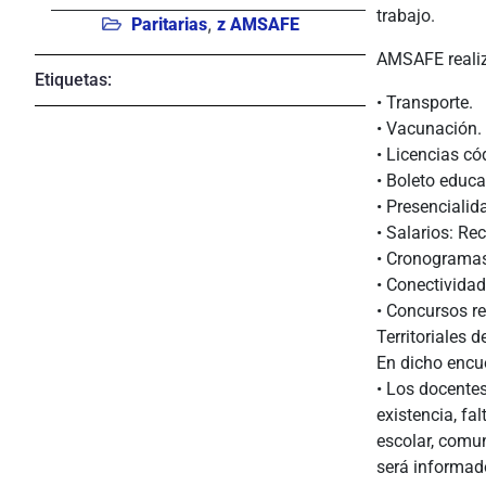
trabajo.
,
Paritarias
z AMSAFE
AMSAFE realizó
Etiquetas:
• Transporte.
• Vacunación.
• Licencias có
• Boleto educa
• Presencialid
• Salarios: Re
• Cronogramas
• Conectivida
• Concursos r
Territoriales 
En dicho encue
• Los docentes
existencia, fa
escolar, comu
será informado