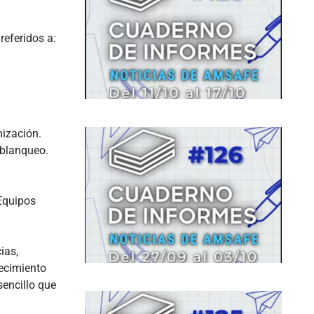
referidos a:
nización.
 blanqueo.
Equipos
ias,
lecimiento
encillo que