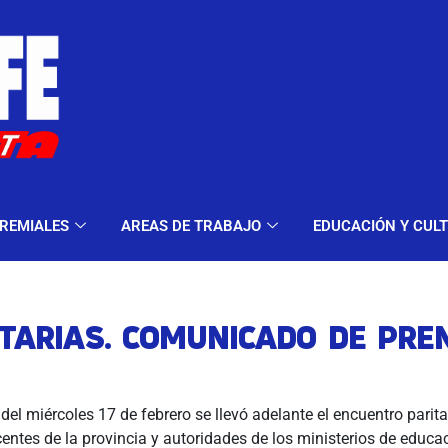
ELES Y MODALIDADES
GREMIALES
AREAS DE TRA
REMIALES
AREAS DE TRABAJO
EDUCACIÓN Y CUL
ITARIAS. COMUNICADO DE PRE
el miércoles 17 de febrero se llevó adelante el encuentro paritar
entes de la provincia y autoridades de los ministerios de educa