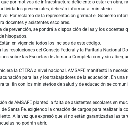
 que por motivos de infraestructura deficiente o estar en obra, 
ctividades presenciales, deberán informar al ministerio.
tivo: Por reclamo de la representación gremial el Gobierno info
ra docentes y asistentes escolares.
de prevención, se pondrá a disposición de las y los docentes qu
 de hisopados.
Están en vigencia todos los incisos de este código.
a las resoluciones del Consejo Federal y la Paritaria Nacional D
iones sobre las Escuelas de Jornada Completa con y sin albergu
 hiciera la CTERA a nivel nacional, AMSAFE manifestó la necesi
vacunación para las y los trabajadores de la educación. En una 
a tal fin con los ministerios de salud y de educación se comuni
ción de AMSAFE planteó la falta de asistentes escolares en mu
a de Santa Fe, exigiendo la creación de cargos para realizar la co
iento. A la vez que expresó que si no están garantizadas las tar
scuelas no podrán abrir.