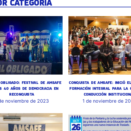
OR CATEGORÍA
OBLIGADO: FESTIVAL DE AMSAFE
CONQUISTA DE AMSAFE: INICIÓ E
S 40 AÑOS DE DEMOCRACIA EN
FORMACIÓN INTEGRAL PARA LA 
RECONQUISTA
CONDUCCIÓN INSTITUCION
de noviembre de 2023
1 de noviembre de 2