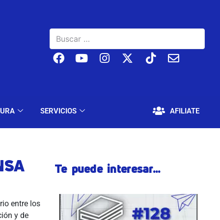
BAJO
EDUCACIÓN Y CULTURA
SERVICIOS
TURA
SERVICIOS
AFILIATE
NSA
Te puede interesar...
io entre los
ción y de