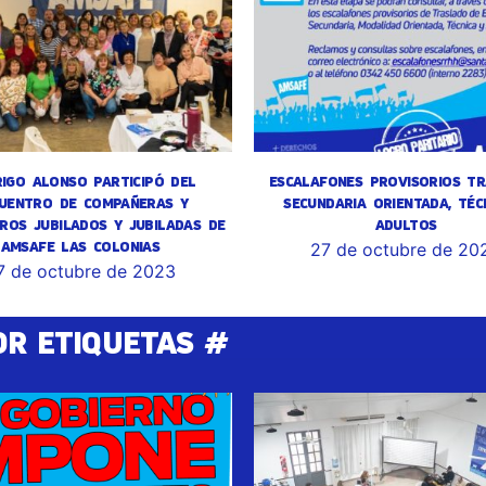
IGO ALONSO PARTICIPÓ DEL
ESCALAFONES PROVISORIOS TR
UENTRO DE COMPAÑERAS Y
SECUNDARIA ORIENTADA, TÉC
ROS JUBILADOS Y JUBILADAS DE
ADULTOS
AMSAFE LAS COLONIAS
27 de octubre de 20
7 de octubre de 2023
OR ETIQUETAS #