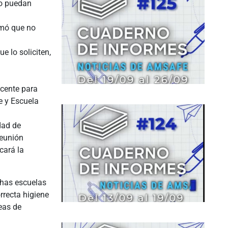
no puedan
rmó que no
e lo soliciten,
ocente para
e y Escuela
dad de
reunión
cará la
chas escuelas
rrecta higiene
eas de