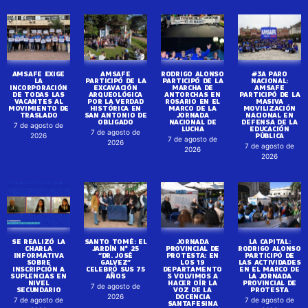
AMSAFE EXIGE
AMSAFE
RODRIGO ALONSO
#3A PARO
LA
PARTICIPÓ DE LA
PARTICIPÓ DE LA
NACIONAL:
INCORPORACIÓN
EXCAVACIÓN
MARCHA DE
AMSAFE
DE TODAS LAS
ARQUEOLÓGICA
ANTORCHAS EN
PARTICIPÓ DE LA
VACANTES AL
POR LA VERDAD
ROSARIO EN EL
MASIVA
MOVIMIENTO DE
HISTÓRICA EN
MARCO DE LA
MOVILIZACIÓN
TRASLADO
SAN ANTONIO DE
JORNADA
NACIONAL EN
OBLIGADO
NACIONAL DE
DEFENSA DE LA
7 de agosto de
LUCHA
EDUCACIÓN
7 de agosto de
PÚBLICA
2026
7 de agosto de
2026
7 de agosto de
2026
2026
SE REALIZÓ LA
SANTO TOMÉ: EL
JORNADA
LA CAPITAL:
CHARLA
JARDÍN N° 25
PROVINCIAL DE
RODRIGO ALONSO
INFORMATIVA
“DR. JOSÉ
PROTESTA: EN
PARTICIPÓ DE
SOBRE
GALVEZ”
LOS 19
LAS ACTIVIDADES
INSCRIPCIÓN A
CELEBRÓ SUS 75
DEPARTAMENTO
EN EL MARCO DE
SUPLENCIAS EN
AÑOS
S VOLVIMOS A
LA JORNADA
NIVEL
HACER OÍR LA
PROVINCIAL DE
7 de agosto de
SECUNDARIO
VOZ DE LA
PROTESTA
DOCENCIA
2026
7 de agosto de
7 de agosto de
SANTAFESINA