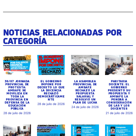
NOTICIAS RELACIONADAS POR
CATEGORÍA
30/07 JORNADA
EL GOBIERNO
LA ASAMBLEA
PARITARIA
PROVINCIAL DE
IMPONE POR
PROVINCIAL DE
DOCENTE: EL
PROTESTA:
DECRETO LO QUE
AMSAFE
GOBIERNO
AMSAFE SE
LA DOCENCIA
RECHAZÓ LA
PRESENTÓ SU
MOVILIZA EN
RECHAZÓ
PROPUESTA
PROPUESTA Y
TODA LA
DEMOCRÁTICAME
SALARIAL Y
AMSAFE LA
PROVINCIA EN
NTE
RESOLVIÓ UN
PONDRÁ A
DEFENSA DE LA
PLAN DE LUCHA
CONSIDERACIÓN
28 de julio de 2026
EDUCACIÓN
DE LAS Y LOS
24 de julio de 2026
PÚBLICA
DOCENTES
28 de julio de 2026
21 de julio de 2026