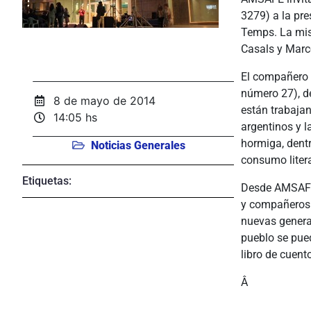
3279) a la pre
Temps. La mism
Casals y Marce
El compañero 
número 27), de
8 de mayo de 2014
están trabajan
14:05 hs
argentinos y 
hormiga, dent
Noticias Generales
consumo litera
Etiquetas:
Desde AMSAFE 
y compañeros 
nuevas genera
pueblo se pued
libro de cuent
Â