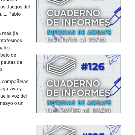
Los Juegos del
, L. Pablo
a más (la
antafesinos
ales,
abajo de
 pautas de
a.
as compañeras
iga vivo y
ue la voz del
ensayo o un