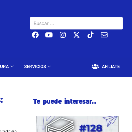
BAJO
EDUCACIÓN Y CULTURA
SERVICIOS
TURA
SERVICIOS
AFILIATE
:
Te puede interesar...
ivadavia