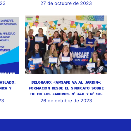
023
27 de octubre de 2023
ASLADO:
BELGRANO: «AMSAFE VA AL JARDIN»:
NICA Y
FORMACION DESDE EL SINDICATO SOBRE
TIC EN LOS JARDINES Nº 348 Y Nº 126.
23
26 de octubre de 2023