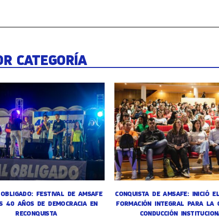
OR CATEGORÍA
OBLIGADO: FESTIVAL DE AMSAFE
CONQUISTA DE AMSAFE: INICIÓ E
S 40 AÑOS DE DEMOCRACIA EN
FORMACIÓN INTEGRAL PARA LA 
RECONQUISTA
CONDUCCIÓN INSTITUCION