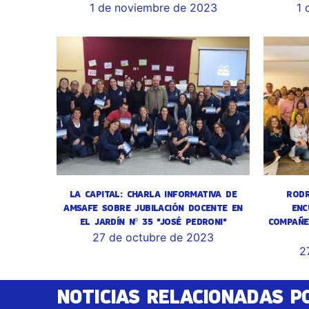
1 de noviembre de 2023
1 
LA CAPITAL: CHARLA INFORMATIVA DE
RODR
AMSAFE SOBRE JUBILACIÓN DOCENTE EN
ENC
EL JARDÍN Nº 35 "JOSÉ PEDRONI"
COMPAÑE
27 de octubre de 2023
2
NOTICIAS RELACIONADAS P