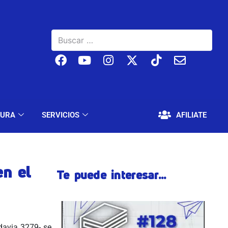
BAJO
EDUCACIÓN Y CULTURA
SERVICIOS
TURA
SERVICIOS
AFILIATE
en el
Te puede interesar...
davia 3279- se