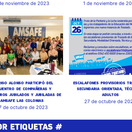
de noviembre de 2023
1 de noviembre de 2
IGO ALONSO PARTICIPÓ DEL
ESCALAFONES PROVISORIOS TR
UENTRO DE COMPAÑERAS Y
SECUNDARIA ORIENTADA, TÉC
ROS JUBILADOS Y JUBILADAS DE
ADULTOS
AMSAFE LAS COLONIAS
27 de octubre de 20
7 de octubre de 2023
OR ETIQUETAS #