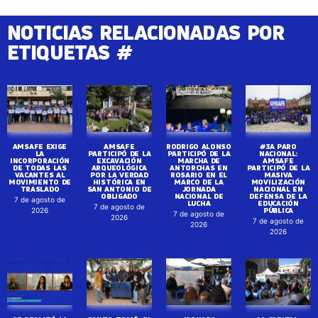
NOTICIAS RELACIONADAS POR
ETIQUETAS #
AMSAFE EXIGE
AMSAFE
RODRIGO ALONSO
#3A PARO
LA
PARTICIPÓ DE LA
PARTICIPÓ DE LA
NACIONAL:
INCORPORACIÓN
EXCAVACIÓN
MARCHA DE
AMSAFE
DE TODAS LAS
ARQUEOLÓGICA
ANTORCHAS EN
PARTICIPÓ DE LA
VACANTES AL
POR LA VERDAD
ROSARIO EN EL
MASIVA
MOVIMIENTO DE
HISTÓRICA EN
MARCO DE LA
MOVILIZACIÓN
TRASLADO
SAN ANTONIO DE
JORNADA
NACIONAL EN
OBLIGADO
NACIONAL DE
DEFENSA DE LA
7 de agosto de
LUCHA
EDUCACIÓN
7 de agosto de
PÚBLICA
2026
7 de agosto de
2026
7 de agosto de
2026
2026