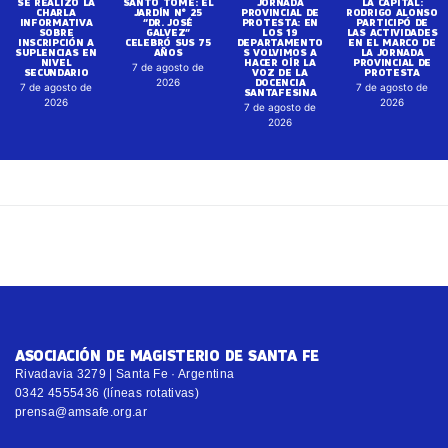
SE REALIZÓ LA
SANTO TOMÉ: EL
JORNADA
LA CAPITAL:
CHARLA
JARDÍN N° 25
PROVINCIAL DE
RODRIGO ALONSO
INFORMATIVA
“DR. JOSÉ
PROTESTA: EN
PARTICIPÓ DE
SOBRE
GALVEZ”
LOS 19
LAS ACTIVIDADES
INSCRIPCIÓN A
CELEBRÓ SUS 75
DEPARTAMENTO
EN EL MARCO DE
SUPLENCIAS EN
AÑOS
S VOLVIMOS A
LA JORNADA
NIVEL
HACER OÍR LA
PROVINCIAL DE
7 de agosto de
SECUNDARIO
VOZ DE LA
PROTESTA
DOCENCIA
2026
7 de agosto de
7 de agosto de
SANTAFESINA
2026
2026
7 de agosto de
2026
ASOCIACIÓN DE MAGISTERIO DE SANTA FE
Rivadavia 3279 | Santa Fe · Argentina
0342 4555436 (líneas rotativas)
prensa@amsafe.org.ar