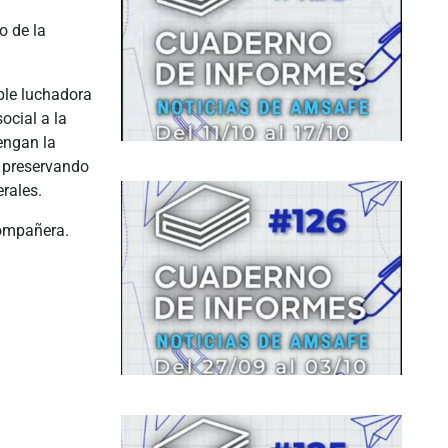
o de la
ble luchadora
ocial a la
engan la
, preservando
erales.
compañera.