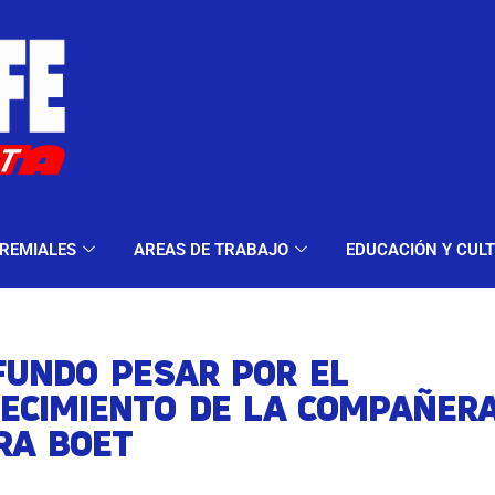
ELES Y MODALIDADES
GREMIALES
AREAS DE TRA
REMIALES
AREAS DE TRABAJO
EDUCACIÓN Y CUL
FUNDO PESAR POR EL
LECIMIENTO DE LA COMPAÑER
RA BOET