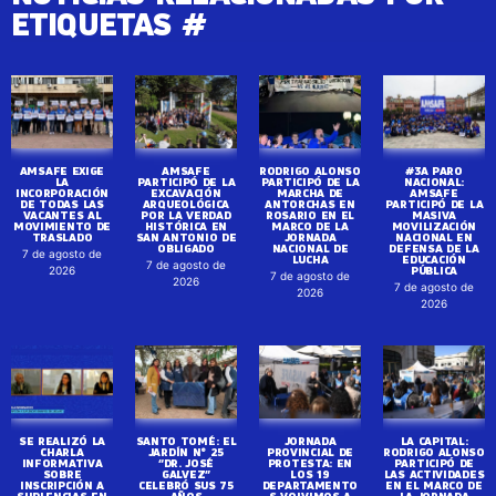
ETIQUETAS #
AMSAFE EXIGE
AMSAFE
RODRIGO ALONSO
#3A PARO
LA
PARTICIPÓ DE LA
PARTICIPÓ DE LA
NACIONAL:
INCORPORACIÓN
EXCAVACIÓN
MARCHA DE
AMSAFE
DE TODAS LAS
ARQUEOLÓGICA
ANTORCHAS EN
PARTICIPÓ DE LA
VACANTES AL
POR LA VERDAD
ROSARIO EN EL
MASIVA
MOVIMIENTO DE
HISTÓRICA EN
MARCO DE LA
MOVILIZACIÓN
TRASLADO
SAN ANTONIO DE
JORNADA
NACIONAL EN
OBLIGADO
NACIONAL DE
DEFENSA DE LA
7 de agosto de
LUCHA
EDUCACIÓN
7 de agosto de
PÚBLICA
2026
7 de agosto de
2026
7 de agosto de
2026
2026
SE REALIZÓ LA
SANTO TOMÉ: EL
JORNADA
LA CAPITAL:
CHARLA
JARDÍN N° 25
PROVINCIAL DE
RODRIGO ALONSO
INFORMATIVA
“DR. JOSÉ
PROTESTA: EN
PARTICIPÓ DE
SOBRE
GALVEZ”
LOS 19
LAS ACTIVIDADES
INSCRIPCIÓN A
CELEBRÓ SUS 75
DEPARTAMENTO
EN EL MARCO DE
SUPLENCIAS EN
AÑOS
S VOLVIMOS A
LA JORNADA