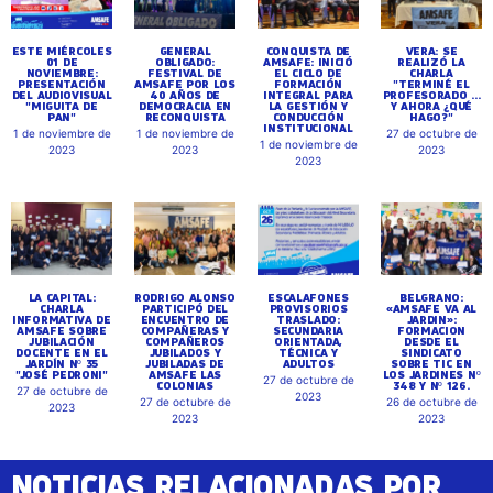
ESTE MIÉRCOLES
GENERAL
CONQUISTA DE
VERA: SE
01 DE
OBLIGADO:
AMSAFE: INICIÓ
REALIZÓ LA
NOVIEMBRE:
FESTIVAL DE
EL CICLO DE
CHARLA
PRESENTACIÓN
AMSAFE POR LOS
FORMACIÓN
"TERMINÉ EL
DEL AUDIOVISUAL
40 AÑOS DE
INTEGRAL PARA
PROFESORADO ...
"MIGUITA DE
DEMOCRACIA EN
LA GESTIÓN Y
Y AHORA ¿QUÉ
PAN"
RECONQUISTA
CONDUCCIÓN
HAGO?"
INSTITUCIONAL
1 de noviembre de
1 de noviembre de
27 de octubre de
1 de noviembre de
2023
2023
2023
2023
LA CAPITAL:
RODRIGO ALONSO
ESCALAFONES
BELGRANO:
CHARLA
PARTICIPÓ DEL
PROVISORIOS
«AMSAFE VA AL
INFORMATIVA DE
ENCUENTRO DE
TRASLADO:
JARDIN»:
AMSAFE SOBRE
COMPAÑERAS Y
SECUNDARIA
FORMACION
JUBILACIÓN
COMPAÑEROS
ORIENTADA,
DESDE EL
DOCENTE EN EL
JUBILADOS Y
TÉCNICA Y
SINDICATO
JARDÍN Nº 35
JUBILADAS DE
ADULTOS
SOBRE TIC EN
"JOSÉ PEDRONI"
AMSAFE LAS
LOS JARDINES Nº
27 de octubre de
COLONIAS
348 Y Nº 126.
27 de octubre de
2023
27 de octubre de
26 de octubre de
2023
2023
2023
NOTICIAS RELACIONADAS POR