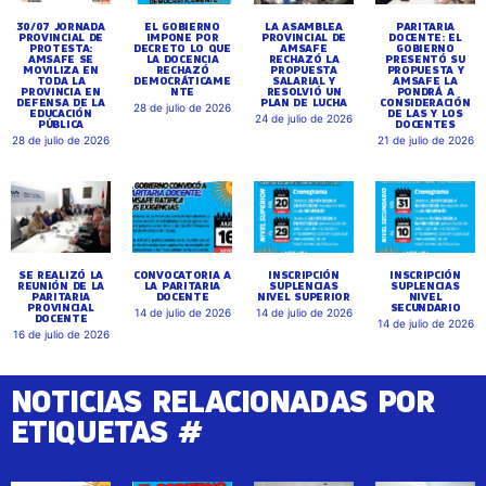
30/07 JORNADA
EL GOBIERNO
LA ASAMBLEA
PARITARIA
PROVINCIAL DE
IMPONE POR
PROVINCIAL DE
DOCENTE: EL
PROTESTA:
DECRETO LO QUE
AMSAFE
GOBIERNO
AMSAFE SE
LA DOCENCIA
RECHAZÓ LA
PRESENTÓ SU
MOVILIZA EN
RECHAZÓ
PROPUESTA
PROPUESTA Y
TODA LA
DEMOCRÁTICAME
SALARIAL Y
AMSAFE LA
PROVINCIA EN
NTE
RESOLVIÓ UN
PONDRÁ A
DEFENSA DE LA
PLAN DE LUCHA
CONSIDERACIÓN
28 de julio de 2026
EDUCACIÓN
DE LAS Y LOS
24 de julio de 2026
PÚBLICA
DOCENTES
28 de julio de 2026
21 de julio de 2026
SE REALIZÓ LA
CONVOCATORIA A
INSCRIPCIÓN
INSCRIPCIÓN
REUNIÓN DE LA
LA PARITARIA
SUPLENCIAS
SUPLENCIAS
PARITARIA
DOCENTE
NIVEL SUPERIOR
NIVEL
PROVINCIAL
SECUNDARIO
14 de julio de 2026
14 de julio de 2026
DOCENTE
14 de julio de 2026
16 de julio de 2026
NOTICIAS RELACIONADAS POR
ETIQUETAS #