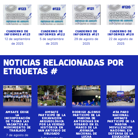
CUADERNO DE
CUADERNO DE
CUADERNO DE
CUADERNO DE
INFORMES #123
INFORMES #122
INFORMES #121
INFORMES #120
12 de septiembre
5 de septiembre
29 de agosto de
22 de agosto de
de 2025
de 2025
2025
2025
NOTICIAS RELACIONADAS POR
ETIQUETAS #
AMSAFE EXIGE
AMSAFE
RODRIGO ALONSO
#3A PARO
LA
PARTICIPÓ DE LA
PARTICIPÓ DE LA
NACIONAL:
INCORPORACIÓN
EXCAVACIÓN
MARCHA DE
AMSAFE
DE TODAS LAS
ARQUEOLÓGICA
ANTORCHAS EN
PARTICIPÓ DE LA
VACANTES AL
POR LA VERDAD
ROSARIO EN EL
MASIVA
MOVIMIENTO DE
HISTÓRICA EN
MARCO DE LA
MOVILIZACIÓN
TRASLADO
SAN ANTONIO DE
JORNADA
NACIONAL EN
OBLIGADO
NACIONAL DE
DEFENSA DE LA
7 de agosto de
LUCHA
EDUCACIÓN
7 de agosto de