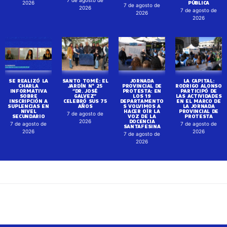
PÚBLICA
2026
7 de agosto de
2026
7 de agosto de
2026
2026
SE REALIZÓ LA
SANTO TOMÉ: EL
JORNADA
LA CAPITAL:
CHARLA
JARDÍN N° 25
PROVINCIAL DE
RODRIGO ALONSO
INFORMATIVA
“DR. JOSÉ
PROTESTA: EN
PARTICIPÓ DE
SOBRE
GALVEZ”
LOS 19
LAS ACTIVIDADES
INSCRIPCIÓN A
CELEBRÓ SUS 75
DEPARTAMENTO
EN EL MARCO DE
SUPLENCIAS EN
AÑOS
S VOLVIMOS A
LA JORNADA
NIVEL
HACER OÍR LA
PROVINCIAL DE
7 de agosto de
SECUNDARIO
VOZ DE LA
PROTESTA
DOCENCIA
2026
7 de agosto de
7 de agosto de
SANTAFESINA
2026
2026
7 de agosto de
2026