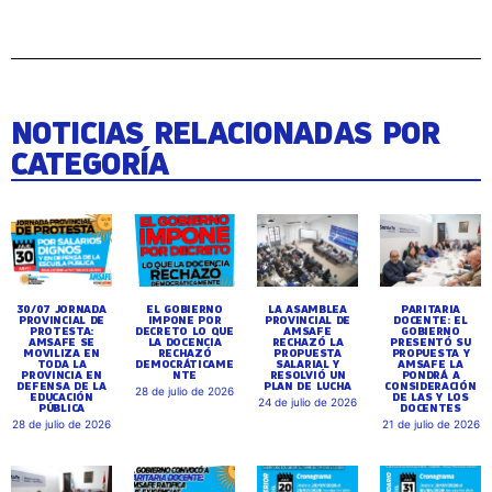
NOTICIAS RELACIONADAS POR
CATEGORÍA
30/07 JORNADA
EL GOBIERNO
LA ASAMBLEA
PARITARIA
PROVINCIAL DE
IMPONE POR
PROVINCIAL DE
DOCENTE: EL
PROTESTA:
DECRETO LO QUE
AMSAFE
GOBIERNO
AMSAFE SE
LA DOCENCIA
RECHAZÓ LA
PRESENTÓ SU
MOVILIZA EN
RECHAZÓ
PROPUESTA
PROPUESTA Y
TODA LA
DEMOCRÁTICAME
SALARIAL Y
AMSAFE LA
PROVINCIA EN
NTE
RESOLVIÓ UN
PONDRÁ A
DEFENSA DE LA
PLAN DE LUCHA
CONSIDERACIÓN
28 de julio de 2026
EDUCACIÓN
DE LAS Y LOS
24 de julio de 2026
PÚBLICA
DOCENTES
28 de julio de 2026
21 de julio de 2026