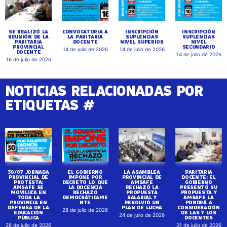
SE REALIZÓ LA
CONVOCATORIA A
INSCRIPCIÓN
INSCRIPCIÓN
REUNIÓN DE LA
LA PARITARIA
SUPLENCIAS
SUPLENCIAS
PARITARIA
DOCENTE
NIVEL SUPERIOR
NIVEL
PROVINCIAL
SECUNDARIO
14 de julio de 2026
14 de julio de 2026
DOCENTE
14 de julio de 2026
16 de julio de 2026
NOTICIAS RELACIONADAS POR
ETIQUETAS #
30/07 JORNADA
EL GOBIERNO
LA ASAMBLEA
PARITARIA
PROVINCIAL DE
IMPONE POR
PROVINCIAL DE
DOCENTE: EL
PROTESTA:
DECRETO LO QUE
AMSAFE
GOBIERNO
AMSAFE SE
LA DOCENCIA
RECHAZÓ LA
PRESENTÓ SU
MOVILIZA EN
RECHAZÓ
PROPUESTA
PROPUESTA Y
TODA LA
DEMOCRÁTICAME
SALARIAL Y
AMSAFE LA
PROVINCIA EN
NTE
RESOLVIÓ UN
PONDRÁ A
DEFENSA DE LA
PLAN DE LUCHA
CONSIDERACIÓN
28 de julio de 2026
EDUCACIÓN
DE LAS Y LOS
24 de julio de 2026
PÚBLICA
DOCENTES
28 de julio de 2026
21 de julio de 2026