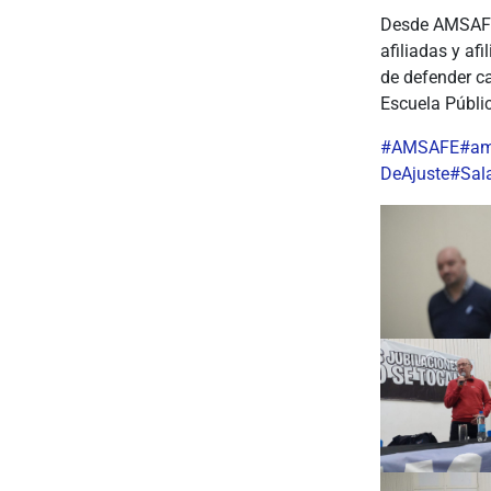
Desde AMSAFE 
afiliadas y af
de defender ca
Escuela Públi
#AMSAFE
#am
DeAjuste
#Sal