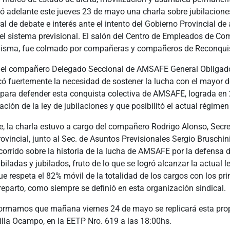
vó adelante este jueves 23 de mayo una charla sobre jubilacione
al de debate e interés ante el intento del Gobierno Provincial de
el sistema previsional. El salón del Centro de Empleados de Co
 misma, fue colmado por compañeras y compañeros de Reconqui
, el compañero Delegado Seccional de AMSAFE General Obliga
có fuertemente la necesidad de sostener la lucha con el mayor d
ara defender esta conquista colectiva de AMSAFE, lograda en
ación de la ley de jubilaciones y que posibilitó el actual régimen
, la charla estuvo a cargo del compañero Rodrigo Alonso, Secre
incial, junto al Sec. de Asuntos Previsionales Sergio Bruschini
corrido sobre la historia de la lucha de AMSAFE por la defensa d
biladas y jubilados, fruto de lo que se logró alcanzar la actual l
ue respeta el 82% móvil de la totalidad de los cargos con los pri
 reparto, como siempre se definió en esta organización sindical.
ormamos que mañana viernes 24 de mayo se replicará esta prop
illa Ocampo, en la EETP Nro. 619 a las 18:00hs.