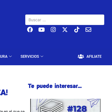
BAJO
EDUCACIÓN Y CULTURA
SERVICIOS
TURA
SERVICIOS
AFILIATE
Te puede interesar...
A!
e en el que se