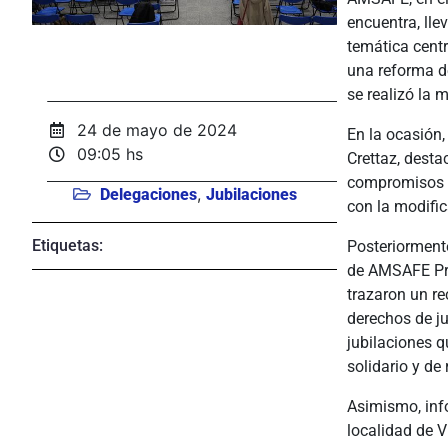
encuentra, lle
temática centr
una reforma d
se realizó la
24 de mayo de 2024
En la ocasión
09:05 hs
Crettaz, desta
compromisos p
,
Delegaciones
Jubilaciones
con la modific
Etiquetas:
Posteriormente
de AMSAFE Prov
trazaron un re
derechos de ju
jubilaciones q
solidario y de
Asimismo, inf
localidad de V