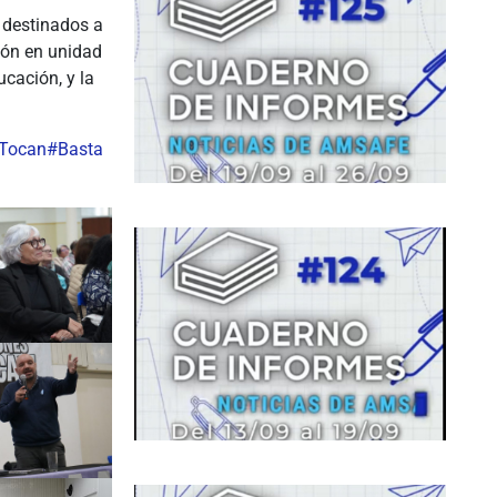
 destinados a
ción en unidad
cación, y la
eTocan
#Basta