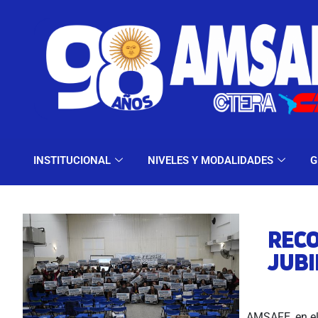
INSTITUCIONAL
NIV
INSTITUCIONAL
NIVELES Y MODALIDADES
G
REC
JUBI
AMSAFE, en el