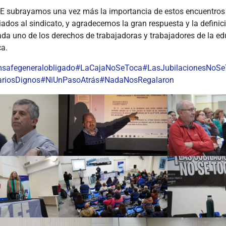
subrayamos una vez más la importancia de estos encuentros
iliados al sindicato, y agradecemos la gran respuesta y la defini
da uno de los derechos de trabajadoras y trabajadores de la edu
ca.
safegeneralobligado
#LaCajaNoSeToca
#LasJubilacionesNoS
ariosDignos
#NiUnPasoAtrás
#NadaNosRegalaron