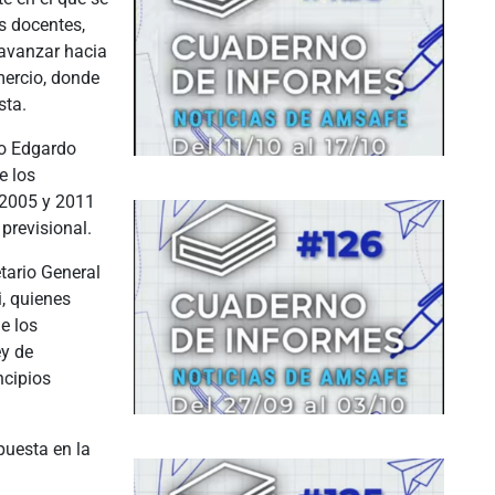
s docentes,
 avanzar hacia
mercio, donde
sta.
do Edgardo
e los
 2005 y 2011
 previsional.
tario General
, quienes
e los
ey de
ncipios
uesta en la