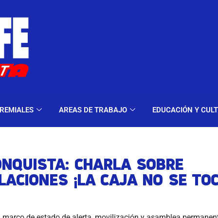
ELES Y MODALIDADES
GREMIALES
AREAS DE TRA
REMIALES
AREAS DE TRABAJO
EDUCACIÓN Y CUL
ONQUISTA: CHARLA SOBRE
LACIONES ¡LA CAJA NO SE TOC
 marco de estado de alerta, movilización y asamblea permanent