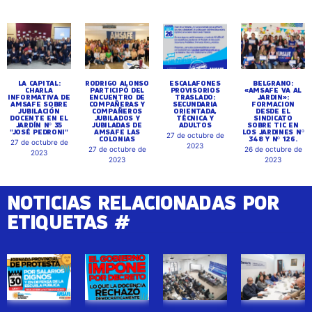
LA CAPITAL:
RODRIGO ALONSO
ESCALAFONES
BELGRANO:
CHARLA
PARTICIPÓ DEL
PROVISORIOS
«AMSAFE VA AL
INFORMATIVA DE
ENCUENTRO DE
TRASLADO:
JARDIN»:
AMSAFE SOBRE
COMPAÑERAS Y
SECUNDARIA
FORMACION
JUBILACIÓN
COMPAÑEROS
ORIENTADA,
DESDE EL
DOCENTE EN EL
JUBILADOS Y
TÉCNICA Y
SINDICATO
JARDÍN Nº 35
JUBILADAS DE
ADULTOS
SOBRE TIC EN
"JOSÉ PEDRONI"
AMSAFE LAS
LOS JARDINES Nº
27 de octubre de
COLONIAS
348 Y Nº 126.
27 de octubre de
2023
27 de octubre de
26 de octubre de
2023
2023
2023
NOTICIAS RELACIONADAS POR
ETIQUETAS #