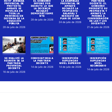
30/07 JORNADA
EL GOBIERNO
LA ASAMBLEA
PARITARIA
PROVINCIAL DE
IMPONE POR
PROVINCIAL DE
DOCENTE: EL
PROTESTA:
DECRETO LO QUE
AMSAFE
GOBIERNO
AMSAFE SE
LA DOCENCIA
RECHAZÓ LA
PRESENTÓ SU
MOVILIZA EN
RECHAZÓ
PROPUESTA
PROPUESTA Y
TODA LA
DEMOCRÁTICAME
SALARIAL Y
AMSAFE LA
PROVINCIA EN
NTE
RESOLVIÓ UN
PONDRÁ A
DEFENSA DE LA
PLAN DE LUCHA
CONSIDERACIÓN
28 de julio de 2026
EDUCACIÓN
DE LAS Y LOS
24 de julio de 2026
PÚBLICA
DOCENTES
28 de julio de 2026
21 de julio de 2026
SE REALIZÓ LA
CONVOCATORIA A
INSCRIPCIÓN
INSCRIPCIÓN
REUNIÓN DE LA
LA PARITARIA
SUPLENCIAS
SUPLENCIAS
PARITARIA
DOCENTE
NIVEL SUPERIOR
NIVEL
PROVINCIAL
SECUNDARIO
14 de julio de 2026
14 de julio de 2026
DOCENTE
14 de julio de 2026
16 de julio de 2026