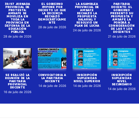
30/07 JORNADA
EL GOBIERNO
LA ASAMBLEA
PARITARIA
PROVINCIAL DE
IMPONE POR
PROVINCIAL DE
DOCENTE: EL
PROTESTA:
DECRETO LO QUE
AMSAFE
GOBIERNO
AMSAFE SE
LA DOCENCIA
RECHAZÓ LA
PRESENTÓ SU
MOVILIZA EN
RECHAZÓ
PROPUESTA
PROPUESTA Y
TODA LA
DEMOCRÁTICAME
SALARIAL Y
AMSAFE LA
PROVINCIA EN
NTE
RESOLVIÓ UN
PONDRÁ A
DEFENSA DE LA
PLAN DE LUCHA
CONSIDERACIÓN
28 de julio de 2026
EDUCACIÓN
DE LAS Y LOS
24 de julio de 2026
PÚBLICA
DOCENTES
28 de julio de 2026
21 de julio de 2026
SE REALIZÓ LA
CONVOCATORIA A
INSCRIPCIÓN
INSCRIPCIÓN
REUNIÓN DE LA
LA PARITARIA
SUPLENCIAS
SUPLENCIAS
PARITARIA
DOCENTE
NIVEL SUPERIOR
NIVEL
PROVINCIAL
SECUNDARIO
14 de julio de 2026
14 de julio de 2026
DOCENTE
14 de julio de 2026
16 de julio de 2026