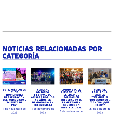
NOTICIAS RELACIONADAS POR
CATEGORÍA
ESTE MIÉRCOLES
GENERAL
CONQUISTA DE
VERA: SE
01 DE
OBLIGADO:
AMSAFE: INICIÓ
REALIZÓ LA
NOVIEMBRE:
FESTIVAL DE
EL CICLO DE
CHARLA
PRESENTACIÓN
AMSAFE POR LOS
FORMACIÓN
"TERMINÉ EL
DEL AUDIOVISUAL
40 AÑOS DE
INTEGRAL PARA
PROFESORADO ...
"MIGUITA DE
DEMOCRACIA EN
LA GESTIÓN Y
Y AHORA ¿QUÉ
PAN"
RECONQUISTA
CONDUCCIÓN
HAGO?"
INSTITUCIONAL
1 de noviembre de
1 de noviembre de
27 de octubre de
1 de noviembre de
2023
2023
2023