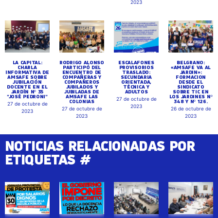
2023
LA CAPITAL:
RODRIGO ALONSO
ESCALAFONES
BELGRANO:
CHARLA
PARTICIPÓ DEL
PROVISORIOS
«AMSAFE VA AL
INFORMATIVA DE
ENCUENTRO DE
TRASLADO:
JARDIN»:
AMSAFE SOBRE
COMPAÑERAS Y
SECUNDARIA
FORMACION
JUBILACIÓN
COMPAÑEROS
ORIENTADA,
DESDE EL
DOCENTE EN EL
JUBILADOS Y
TÉCNICA Y
SINDICATO
JARDÍN Nº 35
JUBILADAS DE
ADULTOS
SOBRE TIC EN
"JOSÉ PEDRONI"
AMSAFE LAS
LOS JARDINES Nº
27 de octubre de
COLONIAS
348 Y Nº 126.
27 de octubre de
2023
27 de octubre de
26 de octubre de
2023
2023
2023
NOTICIAS RELACIONADAS POR
ETIQUETAS #