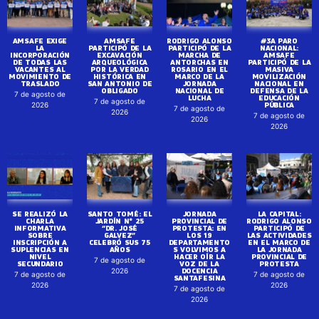
AMSAFE EXIGE
AMSAFE
RODRIGO ALONSO
#3A PARO
LA
PARTICIPÓ DE LA
PARTICIPÓ DE LA
NACIONAL:
INCORPORACIÓN
EXCAVACIÓN
MARCHA DE
AMSAFE
DE TODAS LAS
ARQUEOLÓGICA
ANTORCHAS EN
PARTICIPÓ DE LA
VACANTES AL
POR LA VERDAD
ROSARIO EN EL
MASIVA
MOVIMIENTO DE
HISTÓRICA EN
MARCO DE LA
MOVILIZACIÓN
TRASLADO
SAN ANTONIO DE
JORNADA
NACIONAL EN
OBLIGADO
NACIONAL DE
DEFENSA DE LA
7 de agosto de
LUCHA
EDUCACIÓN
7 de agosto de
PÚBLICA
2026
7 de agosto de
2026
7 de agosto de
2026
2026
SE REALIZÓ LA
SANTO TOMÉ: EL
JORNADA
LA CAPITAL:
CHARLA
JARDÍN N° 25
PROVINCIAL DE
RODRIGO ALONSO
INFORMATIVA
“DR. JOSÉ
PROTESTA: EN
PARTICIPÓ DE
SOBRE
GALVEZ”
LOS 19
LAS ACTIVIDADES
INSCRIPCIÓN A
CELEBRÓ SUS 75
DEPARTAMENTO
EN EL MARCO DE
SUPLENCIAS EN
AÑOS
S VOLVIMOS A
LA JORNADA
NIVEL
HACER OÍR LA
PROVINCIAL DE
7 de agosto de
SECUNDARIO
VOZ DE LA
PROTESTA
DOCENCIA
2026
7 de agosto de
7 de agosto de
SANTAFESINA
2026
2026
7 de agosto de
2026