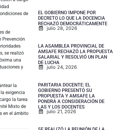
nidad
EL GOBIERNO IMPONE POR
condiciones de
DECRETO LO QUE LA DOCENCIA
RECHAZÓ DEMOCRÁTICAMENTE
julio 28, 2026
es de
e Prevención
LA ASAMBLEA PROVINCIAL DE
prioridades
AMSAFE RECHAZÓ LA PROPUESTA
, se realizó
SALARIAL Y RESOLVIÓ UN PLAN
róxima una
DE LUCHA
julio 24, 2026
ituaciones y
PARITARIA DOCENTE: EL
antear la
GOBIERNO PRESENTÓ SU
 la exigencia
PROPUESTA Y AMSAFE LA
cargo la tarea
PONDRÁ A CONSIDERACIÓN DE
mité Mixto de
LAS Y LOS DOCENTES
julio 21, 2026
s en el ámbito
SE REALIZÓ LA REUNIÓN DE LA