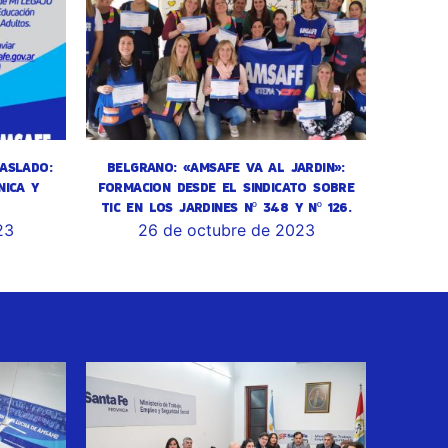
ASLADO:
BELGRANO: «AMSAFE VA AL JARDIN»:
NICA Y
FORMACION DESDE EL SINDICATO SOBRE
TIC EN LOS JARDINES Nº 348 Y Nº 126.
23
26 de octubre de 2023