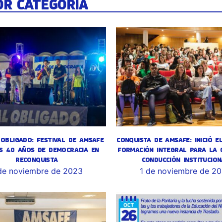
OR CATEGORÍA
OBLIGADO: FESTIVAL DE AMSAFE
CONQUISTA DE AMSAFE: INICIÓ E
S 40 AÑOS DE DEMOCRACIA EN
FORMACIÓN INTEGRAL PARA LA 
RECONQUISTA
CONDUCCIÓN INSTITUCION
de noviembre de 2023
1 de noviembre de 2