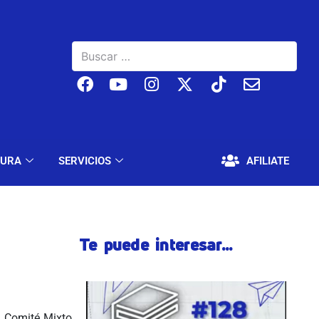
BAJO
EDUCACIÓN Y CULTURA
SERVICIOS
TURA
SERVICIOS
AFILIATE
Te puede interesar...
l Comité Mixto