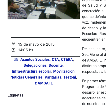
de Salud y S
concreción a l
que se defini
voz, implemen
de riesgo, y 
Escuelas Rur
encuentren en
15 de mayo de 2015
Del encuentro,
14:05 hs
Sec. General d
,
,
,
Asuntos Sociales
CTA
CTERA
de AMSAFE, in
,
,
Delegaciones
Docente
distintas pro
,
,
Infraestructura escolar
Movilización
respuestas a l
,
,
,
Noticias Generales
Paritarias
Testoni
En primer térm
z AMSAFE
Programa de P
desarrollar es
Etiquetas:
adecuadas de 
de nuestra act