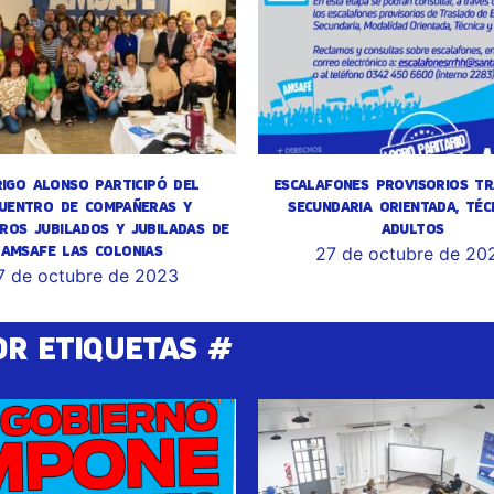
IGO ALONSO PARTICIPÓ DEL
ESCALAFONES PROVISORIOS TR
UENTRO DE COMPAÑERAS Y
SECUNDARIA ORIENTADA, TÉC
ROS JUBILADOS Y JUBILADAS DE
ADULTOS
AMSAFE LAS COLONIAS
27 de octubre de 20
7 de octubre de 2023
OR ETIQUETAS #