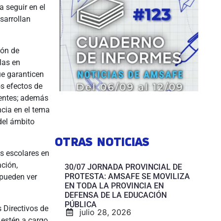
 seguir en el
sarrollan
ión de
las en
ue garanticen
s efectos de
centes; además
ncia en el tema
del ámbito
OTRAS NOTICIAS
os escolares en
ación,
30/07 JORNADA PROVINCIAL DE
PROTESTA: AMSAFE SE MOVILIZA
 pueden ver
EN TODA LA PROVINCIA EN
DEFENSA DE LA EDUCACIÓN
PÚBLICA
 Directivos de
julio 28, 2026
 estén a cargo