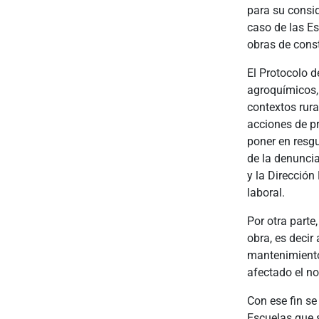
para su consid
caso de las Es
obras de cons
El Protocolo d
agroquímicos, 
contextos rura
acciones de p
poner en resg
de la denuncia
y la Dirección
laboral.
Por otra parte
obra, es decir
mantenimiento
afectado el n
Con ese fin se
Escuelas que s