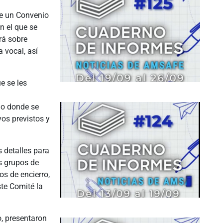
de un Convenio
n el que se
rá sobre
a vocal, así
e se les
ulo donde se
vos previstos y
 detalles para
s grupos de
s de encierro,
ste Comité la
, presentaron