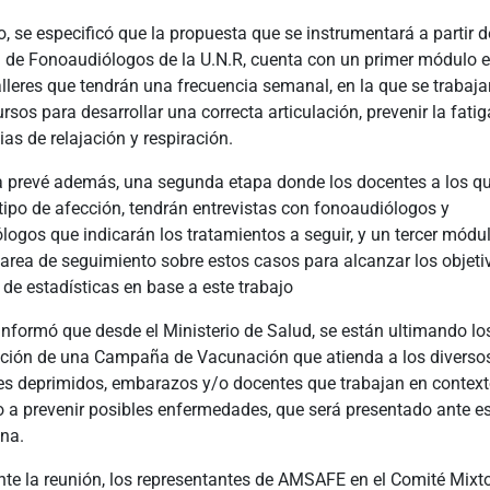
o, se especificó que la propuesta que se instrumentará a partir 
a de Fonoaudiólogos de la U.N.R, cuenta con un primer módulo e
lleres que tendrán una frecuencia semanal, en la que se trabaja
rsos para desarrollar una correcta articulación, prevenir la fatig
as de relajación y respiración.
 prevé además, una segunda etapa donde los docentes a los qu
tipo de afección, tendrán entrevistas con fonoaudiólogos y
ólogos que indicarán los tratamientos a seguir, y un tercer mód
tarea de seguimiento sobre estos casos para alcanzar los objeti
 de estadísticas en base a este trabajo
nformó que desde el Ministerio de Salud, se están ultimando los
ción de una Campaña de Vacunación que atienda a los diverso
es deprimidos, embarazos y/o docentes que trabajan en contexto
o a prevenir posibles enfermedades, que será presentado ante e
na.
te la reunión, los representantes de AMSAFE en el Comité Mixto