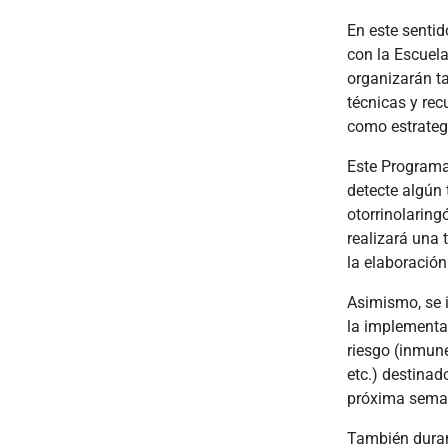
En este sentid
con la Escuel
organizarán ta
técnicas y recu
como estrategi
Este Programa
detecte algún 
otorrinolaring
realizará una 
la elaboración
Asimismo, se i
la implementa
riesgo (inmun
etc.) destinad
próxima sema
También duran