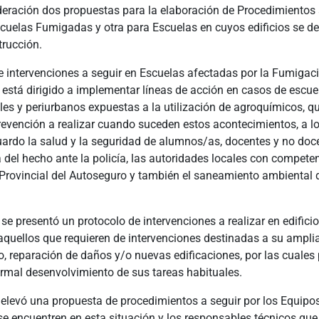
eración dos propuestas para la elaboración de Procedimientos a
cuelas Fumigadas y otra para Escuelas en cuyos edificios se de
trucción.
e intervenciones a seguir en Escuelas afectadas por la Fumigac
está dirigido a implementar líneas de acción en casos de escue
les y periurbanos expuestas a la utilización de agroquímicos, q
revención a realizar cuando suceden estos acontecimientos, a lo
uardo la salud y la seguridad de alumnos/as, docentes y no do
 del hecho ante la policía, las autoridades locales con compete
 Provincial del Autoseguro y también el saneamiento ambiental 
, se presentó un protocolo de intervenciones a realizar en edifici
 aquellos que requieren de intervenciones destinadas a su ampli
, reparación de daños y/o nuevas edificaciones, por las cuales
ormal desenvolvimiento de sus tareas habituales.
 elevó una propuesta de procedimientos a seguir por los Equipos
e encuentren en esta situación y los responsables técnicos que