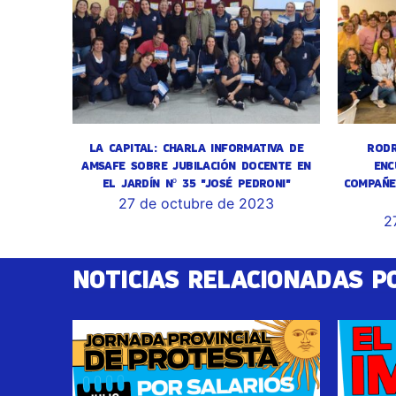
LA CAPITAL: CHARLA INFORMATIVA DE
RODR
AMSAFE SOBRE JUBILACIÓN DOCENTE EN
ENC
EL JARDÍN Nº 35 "JOSÉ PEDRONI"
COMPAÑE
27 de octubre de 2023
2
NOTICIAS RELACIONADAS P