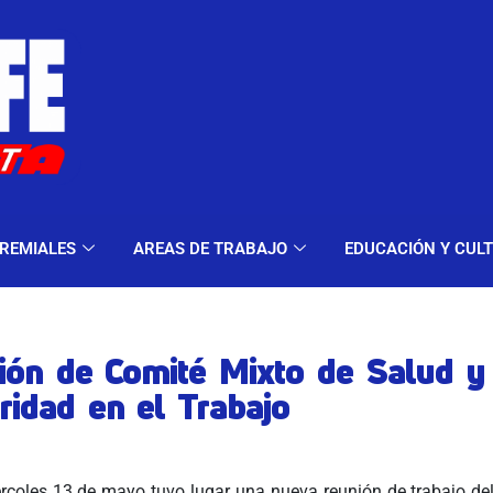
ELES Y MODALIDADES
GREMIALES
AREAS DE TRA
REMIALES
AREAS DE TRABAJO
EDUCACIÓN Y CUL
ión de Comité Mixto de Salud y
ridad en el Trabajo
rcoles 13 de mayo tuvo lugar una nueva reunión de trabajo de