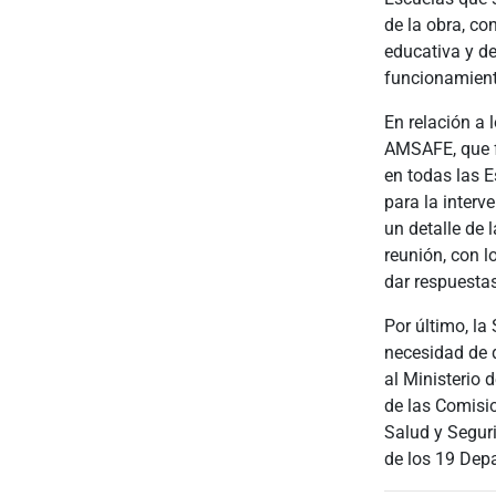
de la obra, co
educativa y de
funcionamiento
En relación a 
AMSAFE, que f
en todas las E
para la interv
un detalle de
reunión, con l
dar respuestas
Por último, la
necesidad de q
al Ministerio 
de las Comisi
Salud y Seguri
de los 19 Dep