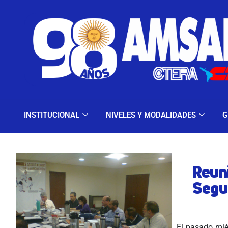
INSTITUCIONAL
NIV
INSTITUCIONAL
NIVELES Y MODALIDADES
G
Reun
Segu
El pasado mié