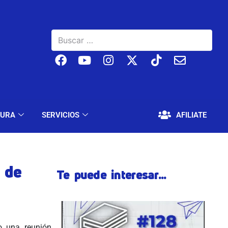
BAJO
EDUCACIÓN Y CULTURA
SERVICIOS
TURA
SERVICIOS
AFILIATE
 de
Te puede interesar...
o una reunión