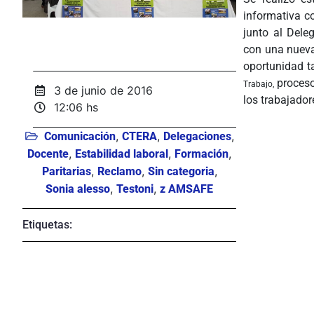
informativa c
junto al Dele
con una nueva
oportunidad t
proceso
Trabajo,
3 de junio de 2016
los trabajador
12:06 hs
,
,
,
Comunicación
CTERA
Delegaciones
,
,
,
Docente
Estabilidad laboral
Formación
,
,
,
Paritarias
Reclamo
Sin categoria
,
,
Sonia alesso
Testoni
z AMSAFE
Etiquetas: