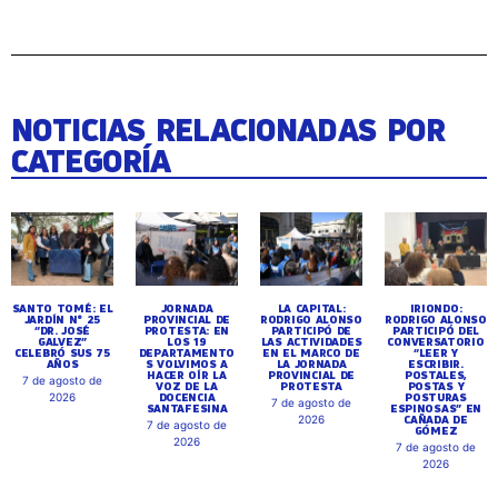
NOTICIAS RELACIONADAS POR
CATEGORÍA
SANTO TOMÉ: EL
JORNADA
LA CAPITAL:
IRIONDO:
JARDÍN N° 25
PROVINCIAL DE
RODRIGO ALONSO
RODRIGO ALONSO
“DR. JOSÉ
PROTESTA: EN
PARTICIPÓ DE
PARTICIPÓ DEL
GALVEZ”
LOS 19
LAS ACTIVIDADES
CONVERSATORIO
CELEBRÓ SUS 75
DEPARTAMENTO
EN EL MARCO DE
“LEER Y
AÑOS
S VOLVIMOS A
LA JORNADA
ESCRIBIR.
HACER OÍR LA
PROVINCIAL DE
POSTALES,
7 de agosto de
VOZ DE LA
PROTESTA
POSTAS Y
DOCENCIA
POSTURAS
2026
7 de agosto de
SANTAFESINA
ESPINOSAS” EN
CAÑADA DE
2026
7 de agosto de
GÓMEZ
2026
7 de agosto de
2026