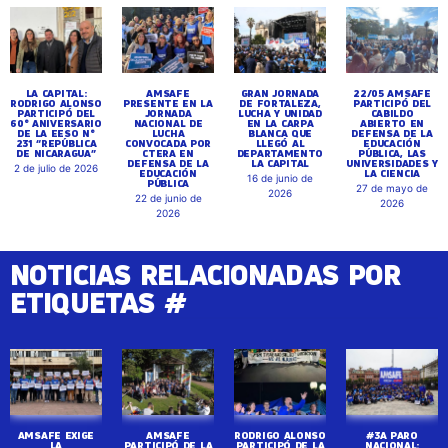
LA CAPITAL:
AMSAFE
GRAN JORNADA
22/05 AMSAFE
RODRIGO ALONSO
PRESENTE EN LA
DE FORTALEZA,
PARTICIPÓ DEL
PARTICIPÓ DEL
JORNADA
LUCHA Y UNIDAD
CABILDO
60° ANIVERSARIO
NACIONAL DE
EN LA CARPA
ABIERTO EN
DE LA EESO N°
LUCHA
BLANCA QUE
DEFENSA DE LA
231 “REPÚBLICA
CONVOCADA POR
LLEGÓ AL
EDUCACIÓN
DE NICARAGUA”
CTERA EN
DEPARTAMENTO
PÚBLICA, LAS
DEFENSA DE LA
LA CAPITAL
UNIVERSIDADES Y
2 de julio de 2026
EDUCACIÓN
LA CIENCIA
16 de junio de
PÚBLICA
27 de mayo de
2026
22 de junio de
2026
2026
NOTICIAS RELACIONADAS POR
ETIQUETAS #
AMSAFE EXIGE
AMSAFE
RODRIGO ALONSO
#3A PARO
LA
PARTICIPÓ DE LA
PARTICIPÓ DE LA
NACIONAL: