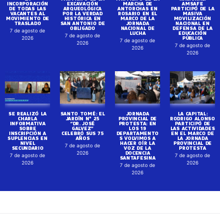
INCORPORACIÓN
EXCAVACIÓN
MARCHA DE
AMSAFE
DE TODAS LAS
ARQUEOLÓGICA
ANTORCHAS EN
PARTICIPÓ DE LA
VACANTES AL
POR LA VERDAD
ROSARIO EN EL
MASIVA
MOVIMIENTO DE
HISTÓRICA EN
MARCO DE LA
MOVILIZACIÓN
TRASLADO
SAN ANTONIO DE
JORNADA
NACIONAL EN
OBLIGADO
NACIONAL DE
DEFENSA DE LA
7 de agosto de
LUCHA
EDUCACIÓN
7 de agosto de
PÚBLICA
2026
7 de agosto de
2026
7 de agosto de
2026
2026
SE REALIZÓ LA
SANTO TOMÉ: EL
JORNADA
LA CAPITAL:
CHARLA
JARDÍN N° 25
PROVINCIAL DE
RODRIGO ALONSO
INFORMATIVA
“DR. JOSÉ
PROTESTA: EN
PARTICIPÓ DE
SOBRE
GALVEZ”
LOS 19
LAS ACTIVIDADES
INSCRIPCIÓN A
CELEBRÓ SUS 75
DEPARTAMENTO
EN EL MARCO DE
SUPLENCIAS EN
AÑOS
S VOLVIMOS A
LA JORNADA
NIVEL
HACER OÍR LA
PROVINCIAL DE
7 de agosto de
SECUNDARIO
VOZ DE LA
PROTESTA
DOCENCIA
2026
7 de agosto de
7 de agosto de
SANTAFESINA
2026
2026
7 de agosto de
2026