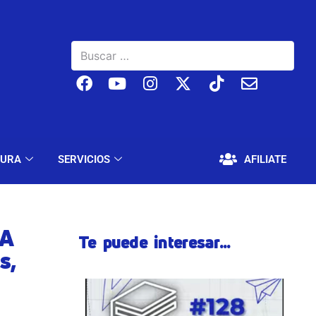
BAJO
EDUCACIÓN Y CULTURA
SERVICIOS
TURA
SERVICIOS
AFILIATE
RA
Te puede interesar...
s,