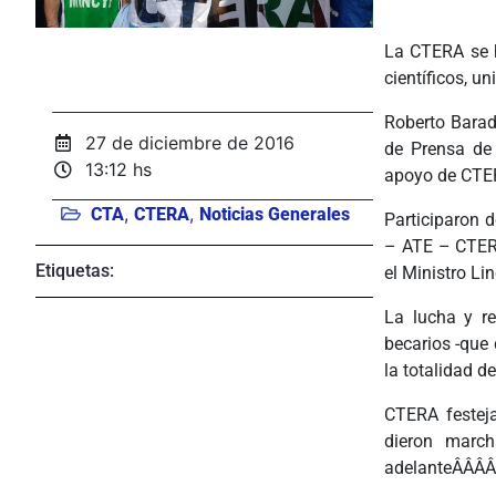
La CTERA se h
científicos, u
Roberto Barad
27 de diciembre de 2016
de Prensa de 
13:12 hs
apoyo de CTERA
,
,
CTA
CTERA
Noticias Generales
Participaron 
– ATE – CTERA
Etiquetas:
el Ministro Li
La lucha y re
becarios -que 
la totalidad de
CTERA festeja
dieron march
adelanteÂÂÂÂ 