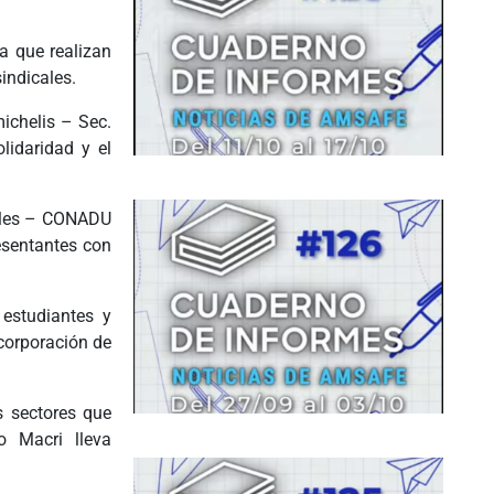
a que realizan
sindicales.
ichelis – Sec.
lidaridad y el
cales – CONADU
esentantes con
 estudiantes y
ncorporación de
s sectores que
o Macri lleva