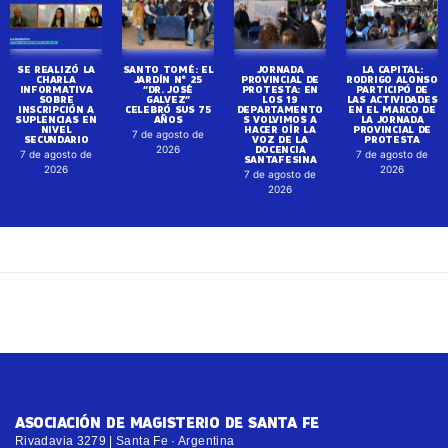
SE REALIZÓ LA
SANTO TOMÉ: EL
JORNADA
LA CAPITAL:
CHARLA
JARDÍN N° 25
PROVINCIAL DE
RODRIGO ALONSO
INFORMATIVA
“DR. JOSÉ
PROTESTA: EN
PARTICIPÓ DE
SOBRE
GALVEZ”
LOS 19
LAS ACTIVIDADES
INSCRIPCIÓN A
CELEBRÓ SUS 75
DEPARTAMENTO
EN EL MARCO DE
SUPLENCIAS EN
AÑOS
S VOLVIMOS A
LA JORNADA
NIVEL
HACER OÍR LA
PROVINCIAL DE
7 de agosto de
SECUNDARIO
VOZ DE LA
PROTESTA
DOCENCIA
2026
7 de agosto de
7 de agosto de
SANTAFESINA
2026
2026
7 de agosto de
2026
ASOCIACIÓN DE MAGISTERIO DE SANTA FE
Rivadavia 3279 | Santa Fe · Argentina