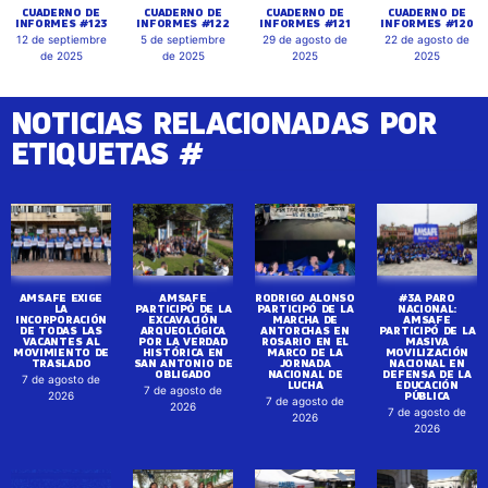
CUADERNO DE
CUADERNO DE
CUADERNO DE
CUADERNO DE
INFORMES #123
INFORMES #122
INFORMES #121
INFORMES #120
12 de septiembre
5 de septiembre
29 de agosto de
22 de agosto de
de 2025
de 2025
2025
2025
NOTICIAS RELACIONADAS POR
ETIQUETAS #
AMSAFE EXIGE
AMSAFE
RODRIGO ALONSO
#3A PARO
LA
PARTICIPÓ DE LA
PARTICIPÓ DE LA
NACIONAL:
INCORPORACIÓN
EXCAVACIÓN
MARCHA DE
AMSAFE
DE TODAS LAS
ARQUEOLÓGICA
ANTORCHAS EN
PARTICIPÓ DE LA
VACANTES AL
POR LA VERDAD
ROSARIO EN EL
MASIVA
MOVIMIENTO DE
HISTÓRICA EN
MARCO DE LA
MOVILIZACIÓN
TRASLADO
SAN ANTONIO DE
JORNADA
NACIONAL EN
OBLIGADO
NACIONAL DE
DEFENSA DE LA
7 de agosto de
LUCHA
EDUCACIÓN
7 de agosto de
PÚBLICA
2026
7 de agosto de
2026
7 de agosto de
2026
2026