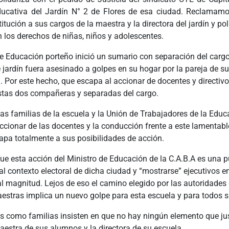
cativa del Jardín N° 2 de Flores de esa ciudad. Reclamamo
titución a sus cargos de la maestra y la directora del jardín y po
 los derechos de niñas, niños y adolescentes.
de Educación porteño inició un sumario con separación del carg
 jardín fuera asesinado a golpes en su hogar por la pareja de s
. Por este hecho, que escapa al accionar de docentes y directivo
tas dos compañeras y separadas del cargo.
as familias de la escuela y la Unión de Trabajadores de la Educ
ccionar de las docentes y la conducción frente a este lamentab
apa totalmente a sus posibilidades de acción.
e esta acción del Ministro de Educación de la C.A.B.A es una p
al contexto electoral de dicha ciudad y “mostrarse” ejecutivos e
al magnitud. Lejos de eso el camino elegido por las autoridades 
aestras implica un nuevo golpe para esta escuela y para todos 
s como familias insisten en que no hay ningún elemento que jus
aestra de sus alumnos y la directora de su escuela.