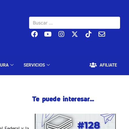
BAJO
EDUCACIÓN Y CULTURA
SERVICIOS
TURA
SERVICIOS
AFILIATE
Te puede interesar...
l Federal y la