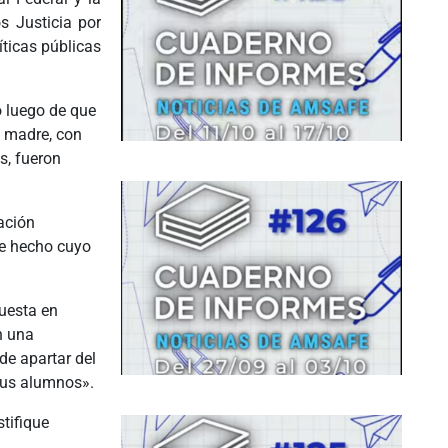
s Justicia por
líticas públicas
o luego de que
u madre, con
s, fueron
ación
le hecho cuyo
uesta en
n una
de apartar del
sus alumnos».
tifique