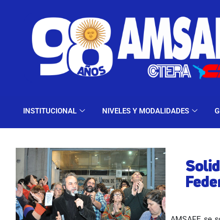
INSTITUCIONAL
NIV
INSTITUCIONAL
NIVELES Y MODALIDADES
G
Soli
Fede
AMSAFE se sol