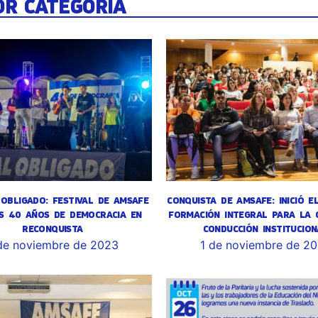
OR CATEGORÍA
OBLIGADO: FESTIVAL DE AMSAFE
CONQUISTA DE AMSAFE: INICIÓ E
S 40 AÑOS DE DEMOCRACIA EN
FORMACIÓN INTEGRAL PARA LA 
RECONQUISTA
CONDUCCIÓN INSTITUCION
de noviembre de 2023
1 de noviembre de 2