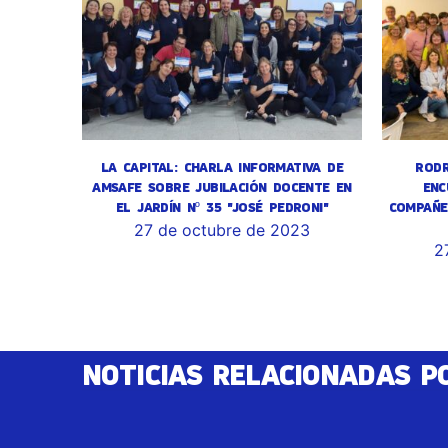
LA CAPITAL: CHARLA INFORMATIVA DE
RODR
AMSAFE SOBRE JUBILACIÓN DOCENTE EN
ENC
EL JARDÍN Nº 35 "JOSÉ PEDRONI"
COMPAÑE
27 de octubre de 2023
2
NOTICIAS RELACIONADAS P