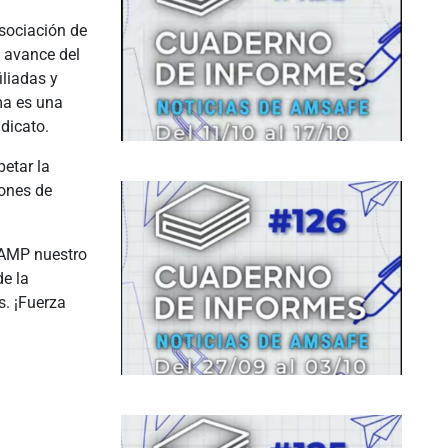
sociación de
l avance del
iliadas y
ma es una
ndicato.
petar la
iones de
 AMP nuestro
de la
s. ¡Fuerza