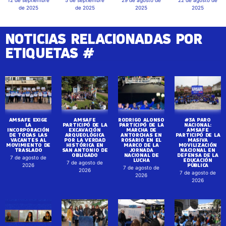
de 2025
de 2025
2025
2025
NOTICIAS RELACIONADAS POR
ETIQUETAS #
AMSAFE EXIGE
AMSAFE
RODRIGO ALONSO
#3A PARO
LA
PARTICIPÓ DE LA
PARTICIPÓ DE LA
NACIONAL:
INCORPORACIÓN
EXCAVACIÓN
MARCHA DE
AMSAFE
DE TODAS LAS
ARQUEOLÓGICA
ANTORCHAS EN
PARTICIPÓ DE LA
VACANTES AL
POR LA VERDAD
ROSARIO EN EL
MASIVA
MOVIMIENTO DE
HISTÓRICA EN
MARCO DE LA
MOVILIZACIÓN
TRASLADO
SAN ANTONIO DE
JORNADA
NACIONAL EN
OBLIGADO
NACIONAL DE
DEFENSA DE LA
7 de agosto de
LUCHA
EDUCACIÓN
7 de agosto de
PÚBLICA
2026
7 de agosto de
2026
7 de agosto de
2026
2026