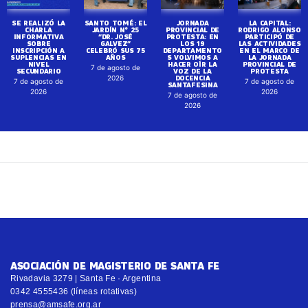
SE REALIZÓ LA
SANTO TOMÉ: EL
JORNADA
LA CAPITAL:
CHARLA
JARDÍN N° 25
PROVINCIAL DE
RODRIGO ALONSO
INFORMATIVA
“DR. JOSÉ
PROTESTA: EN
PARTICIPÓ DE
SOBRE
GALVEZ”
LOS 19
LAS ACTIVIDADES
INSCRIPCIÓN A
CELEBRÓ SUS 75
DEPARTAMENTO
EN EL MARCO DE
SUPLENCIAS EN
AÑOS
S VOLVIMOS A
LA JORNADA
NIVEL
HACER OÍR LA
PROVINCIAL DE
7 de agosto de
SECUNDARIO
VOZ DE LA
PROTESTA
DOCENCIA
2026
7 de agosto de
7 de agosto de
SANTAFESINA
2026
2026
7 de agosto de
2026
ASOCIACIÓN DE MAGISTERIO DE SANTA FE
Rivadavia 3279 | Santa Fe · Argentina
0342 4555436 (líneas rotativas)
prensa@amsafe.org.ar