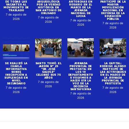
DE TODAS LAS
ARQUEOLÓGICA
ANTORCHAS EN
PARTICIPÓ DE LA
VACANTES AL
POR LA VERDAD
ROSARIO EN EL
MASIVA
MOVIMIENTO DE
HISTÓRICA EN
MARCO DE LA
MOVILIZACIÓN
TRASLADO
SAN ANTONIO DE
JORNADA
NACIONAL EN
OBLIGADO
NACIONAL DE
DEFENSA DE LA
7 de agosto de
LUCHA
EDUCACIÓN
7 de agosto de
PÚBLICA
2026
7 de agosto de
2026
7 de agosto de
2026
2026
SE REALIZÓ LA
SANTO TOMÉ: EL
JORNADA
LA CAPITAL:
CHARLA
JARDÍN N° 25
PROVINCIAL DE
RODRIGO ALONSO
INFORMATIVA
“DR. JOSÉ
PROTESTA: EN
PARTICIPÓ DE
SOBRE
GALVEZ”
LOS 19
LAS ACTIVIDADES
INSCRIPCIÓN A
CELEBRÓ SUS 75
DEPARTAMENTO
EN EL MARCO DE
SUPLENCIAS EN
AÑOS
S VOLVIMOS A
LA JORNADA
NIVEL
HACER OÍR LA
PROVINCIAL DE
7 de agosto de
SECUNDARIO
VOZ DE LA
PROTESTA
DOCENCIA
2026
7 de agosto de
7 de agosto de
SANTAFESINA
2026
2026
7 de agosto de
2026