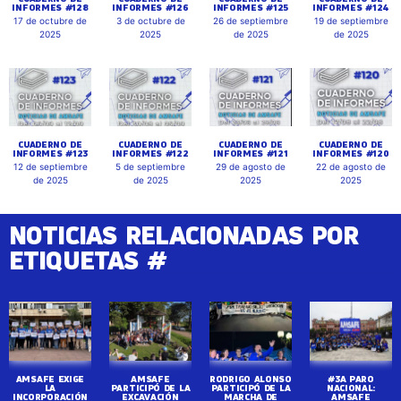
INFORMES #128
INFORMES #126
INFORMES #125
INFORMES #124
17 de octubre de
3 de octubre de
26 de septiembre
19 de septiembre
2025
2025
de 2025
de 2025
CUADERNO DE
CUADERNO DE
CUADERNO DE
CUADERNO DE
INFORMES #123
INFORMES #122
INFORMES #121
INFORMES #120
12 de septiembre
5 de septiembre
29 de agosto de
22 de agosto de
de 2025
de 2025
2025
2025
NOTICIAS RELACIONADAS POR
ETIQUETAS #
AMSAFE EXIGE
AMSAFE
RODRIGO ALONSO
#3A PARO
LA
PARTICIPÓ DE LA
PARTICIPÓ DE LA
NACIONAL:
INCORPORACIÓN
EXCAVACIÓN
MARCHA DE
AMSAFE