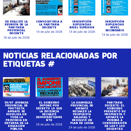
SE REALIZÓ LA
CONVOCATORIA A
INSCRIPCIÓN
INSCRIPCIÓN
REUNIÓN DE LA
LA PARITARIA
SUPLENCIAS
SUPLENCIAS
PARITARIA
DOCENTE
NIVEL SUPERIOR
NIVEL
PROVINCIAL
SECUNDARIO
14 de julio de 2026
14 de julio de 2026
DOCENTE
14 de julio de 2026
16 de julio de 2026
NOTICIAS RELACIONADAS POR
ETIQUETAS #
30/07 JORNADA
EL GOBIERNO
LA ASAMBLEA
PARITARIA
PROVINCIAL DE
IMPONE POR
PROVINCIAL DE
DOCENTE: EL
PROTESTA:
DECRETO LO QUE
AMSAFE
GOBIERNO
AMSAFE SE
LA DOCENCIA
RECHAZÓ LA
PRESENTÓ SU
MOVILIZA EN
RECHAZÓ
PROPUESTA
PROPUESTA Y
TODA LA
DEMOCRÁTICAME
SALARIAL Y
AMSAFE LA
PROVINCIA EN
NTE
RESOLVIÓ UN
PONDRÁ A
DEFENSA DE LA
PLAN DE LUCHA
CONSIDERACIÓN
28 de julio de 2026
EDUCACIÓN
DE LAS Y LOS
24 de julio de 2026
PÚBLICA
DOCENTES