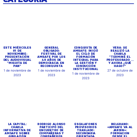
ESTE MIÉRCOLES
GENERAL
CONQUISTA DE
VERA: SE
01 DE
OBLIGADO:
AMSAFE: INICIÓ
REALIZÓ LA
NOVIEMBRE:
FESTIVAL DE
EL CICLO DE
CHARLA
PRESENTACIÓN
AMSAFE POR LOS
FORMACIÓN
"TERMINÉ EL
DEL AUDIOVISUAL
40 AÑOS DE
INTEGRAL PARA
PROFESORADO ...
"MIGUITA DE
DEMOCRACIA EN
LA GESTIÓN Y
Y AHORA ¿QUÉ
PAN"
RECONQUISTA
CONDUCCIÓN
HAGO?"
INSTITUCIONAL
1 de noviembre de
1 de noviembre de
27 de octubre de
1 de noviembre de
2023
2023
2023
2023
LA CAPITAL:
RODRIGO ALONSO
ESCALAFONES
BELGRANO:
CHARLA
PARTICIPÓ DEL
PROVISORIOS
«AMSAFE VA AL
INFORMATIVA DE
ENCUENTRO DE
TRASLADO:
JARDIN»:
AMSAFE SOBRE
COMPAÑERAS Y
SECUNDARIA
FORMACION
JUBILACIÓN
COMPAÑEROS
ORIENTADA,
DESDE EL