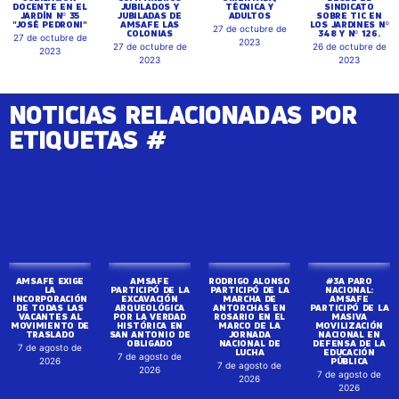
DOCENTE EN EL
JUBILADOS Y
TÉCNICA Y
SINDICATO
JARDÍN Nº 35
JUBILADAS DE
ADULTOS
SOBRE TIC EN
"JOSÉ PEDRONI"
AMSAFE LAS
LOS JARDINES Nº
27 de octubre de
COLONIAS
348 Y Nº 126.
27 de octubre de
2023
27 de octubre de
26 de octubre de
2023
2023
2023
NOTICIAS RELACIONADAS POR
ETIQUETAS #
AMSAFE EXIGE
AMSAFE
RODRIGO ALONSO
#3A PARO
LA
PARTICIPÓ DE LA
PARTICIPÓ DE LA
NACIONAL:
INCORPORACIÓN
EXCAVACIÓN
MARCHA DE
AMSAFE
DE TODAS LAS
ARQUEOLÓGICA
ANTORCHAS EN
PARTICIPÓ DE LA
VACANTES AL
POR LA VERDAD
ROSARIO EN EL
MASIVA
MOVIMIENTO DE
HISTÓRICA EN
MARCO DE LA
MOVILIZACIÓN
TRASLADO
SAN ANTONIO DE
JORNADA
NACIONAL EN
OBLIGADO
NACIONAL DE
DEFENSA DE LA
7 de agosto de
LUCHA
EDUCACIÓN
7 de agosto de
PÚBLICA
2026
7 de agosto de
2026
7 de agosto de
2026
2026