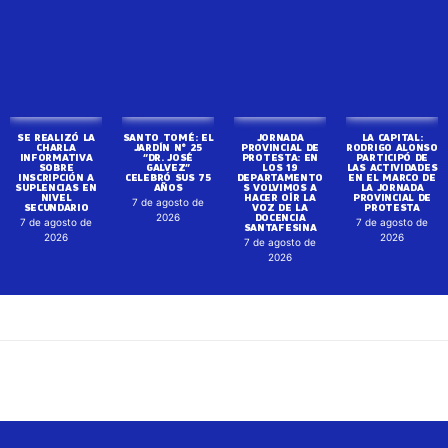
SE REALIZÓ LA
SANTO TOMÉ: EL
JORNADA
LA CAPITAL:
CHARLA
JARDÍN N° 25
PROVINCIAL DE
RODRIGO ALONSO
INFORMATIVA
“DR. JOSÉ
PROTESTA: EN
PARTICIPÓ DE
SOBRE
GALVEZ”
LOS 19
LAS ACTIVIDADES
INSCRIPCIÓN A
CELEBRÓ SUS 75
DEPARTAMENTO
EN EL MARCO DE
SUPLENCIAS EN
AÑOS
S VOLVIMOS A
LA JORNADA
NIVEL
HACER OÍR LA
PROVINCIAL DE
7 de agosto de
SECUNDARIO
VOZ DE LA
PROTESTA
DOCENCIA
2026
7 de agosto de
7 de agosto de
SANTAFESINA
2026
2026
7 de agosto de
2026