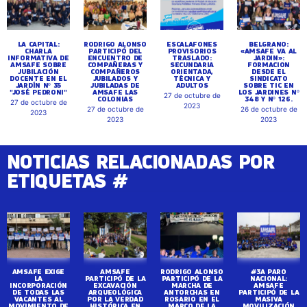
LA CAPITAL:
RODRIGO ALONSO
ESCALAFONES
BELGRANO:
CHARLA
PARTICIPÓ DEL
PROVISORIOS
«AMSAFE VA AL
INFORMATIVA DE
ENCUENTRO DE
TRASLADO:
JARDIN»:
AMSAFE SOBRE
COMPAÑERAS Y
SECUNDARIA
FORMACION
JUBILACIÓN
COMPAÑEROS
ORIENTADA,
DESDE EL
DOCENTE EN EL
JUBILADOS Y
TÉCNICA Y
SINDICATO
JARDÍN Nº 35
JUBILADAS DE
ADULTOS
SOBRE TIC EN
"JOSÉ PEDRONI"
AMSAFE LAS
LOS JARDINES Nº
27 de octubre de
COLONIAS
348 Y Nº 126.
27 de octubre de
2023
27 de octubre de
26 de octubre de
2023
2023
2023
NOTICIAS RELACIONADAS POR
ETIQUETAS #
AMSAFE EXIGE
AMSAFE
RODRIGO ALONSO
#3A PARO
LA
PARTICIPÓ DE LA
PARTICIPÓ DE LA
NACIONAL:
INCORPORACIÓN
EXCAVACIÓN
MARCHA DE
AMSAFE
DE TODAS LAS
ARQUEOLÓGICA
ANTORCHAS EN
PARTICIPÓ DE LA
VACANTES AL
POR LA VERDAD
ROSARIO EN EL
MASIVA
MOVIMIENTO DE
HISTÓRICA EN
MARCO DE LA
MOVILIZACIÓN