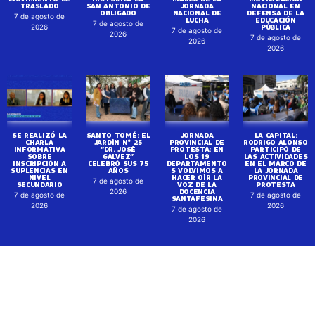
TRASLADO
SAN ANTONIO DE
JORNADA
NACIONAL EN
OBLIGADO
NACIONAL DE
DEFENSA DE LA
7 de agosto de
LUCHA
EDUCACIÓN
7 de agosto de
PÚBLICA
2026
7 de agosto de
2026
7 de agosto de
2026
2026
SE REALIZÓ LA
SANTO TOMÉ: EL
JORNADA
LA CAPITAL:
CHARLA
JARDÍN N° 25
PROVINCIAL DE
RODRIGO ALONSO
INFORMATIVA
“DR. JOSÉ
PROTESTA: EN
PARTICIPÓ DE
SOBRE
GALVEZ”
LOS 19
LAS ACTIVIDADES
INSCRIPCIÓN A
CELEBRÓ SUS 75
DEPARTAMENTO
EN EL MARCO DE
SUPLENCIAS EN
AÑOS
S VOLVIMOS A
LA JORNADA
NIVEL
HACER OÍR LA
PROVINCIAL DE
7 de agosto de
SECUNDARIO
VOZ DE LA
PROTESTA
DOCENCIA
2026
7 de agosto de
7 de agosto de
SANTAFESINA
2026
2026
7 de agosto de
2026