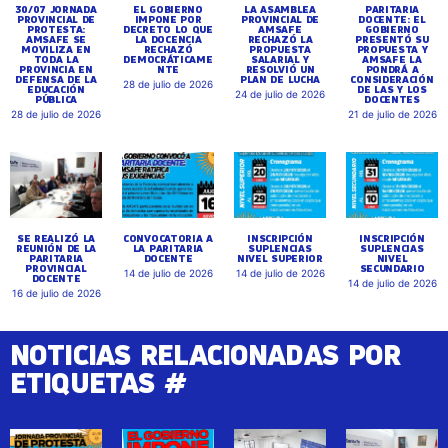
30/07 JORNADA
EL GOBIERNO
LA ASAMBLEA
PARITARIA
PROVINCIAL DE
IMPONE POR
PROVINCIAL DE
DOCENTE: EL
PROTESTA:
DECRETO LO QUE
AMSAFE
GOBIERNO
AMSAFE SE
LA DOCENCIA
RECHAZÓ LA
PRESENTÓ SU
MOVILIZA EN
RECHAZÓ
PROPUESTA
PROPUESTA Y
TODA LA
DEMOCRÁTICAME
SALARIAL Y
AMSAFE LA
PROVINCIA EN
NTE
RESOLVIÓ UN
PONDRÁ A
DEFENSA DE LA
PLAN DE LUCHA
CONSIDERACIÓN
28 de julio de 2026
EDUCACIÓN
DE LAS Y LOS
24 de julio de 2026
PÚBLICA
DOCENTES
28 de julio de 2026
21 de julio de 2026
SE REALIZÓ LA
CONVOCATORIA A
INSCRIPCIÓN
INSCRIPCIÓN
REUNIÓN DE LA
LA PARITARIA
SUPLENCIAS
SUPLENCIAS
PARITARIA
DOCENTE
NIVEL SUPERIOR
NIVEL
PROVINCIAL
SECUNDARIO
14 de julio de 2026
14 de julio de 2026
DOCENTE
14 de julio de 2026
16 de julio de 2026
NOTICIAS RELACIONADAS POR
ETIQUETAS #