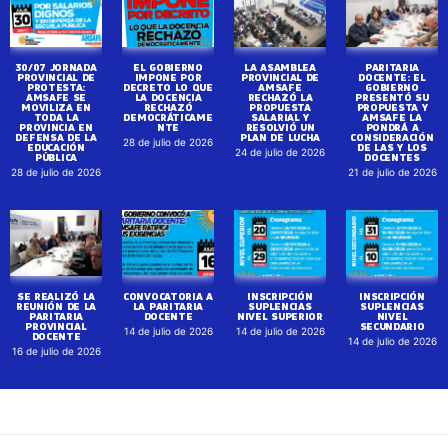
30/07 JORNADA
EL GOBIERNO
LA ASAMBLEA
PARITARIA
PROVINCIAL DE
IMPONE POR
PROVINCIAL DE
DOCENTE: EL
PROTESTA:
DECRETO LO QUE
AMSAFE
GOBIERNO
AMSAFE SE
LA DOCENCIA
RECHAZÓ LA
PRESENTÓ SU
MOVILIZA EN
RECHAZÓ
PROPUESTA
PROPUESTA Y
TODA LA
DEMOCRÁTICAME
SALARIAL Y
AMSAFE LA
PROVINCIA EN
NTE
RESOLVIÓ UN
PONDRÁ A
DEFENSA DE LA
PLAN DE LUCHA
CONSIDERACIÓN
28 de julio de 2026
EDUCACIÓN
DE LAS Y LOS
24 de julio de 2026
PÚBLICA
DOCENTES
28 de julio de 2026
21 de julio de 2026
SE REALIZÓ LA
CONVOCATORIA A
INSCRIPCIÓN
INSCRIPCIÓN
REUNIÓN DE LA
LA PARITARIA
SUPLENCIAS
SUPLENCIAS
PARITARIA
DOCENTE
NIVEL SUPERIOR
NIVEL
PROVINCIAL
SECUNDARIO
14 de julio de 2026
14 de julio de 2026
DOCENTE
14 de julio de 2026
16 de julio de 2026