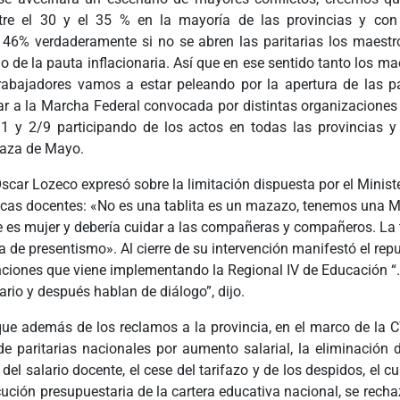
tre el 30 y el 35 % en la mayoría de las provincias y con
l 46% verdaderamente si no se abren las paritarias los maestr
 de la pauta inflacionaria. Así que en ese sentido tanto los m
trabajadores vamos a estar peleando por la apertura de las pa
 a la Marcha Federal convocada por distintas organizaciones
 1 y 2/9 participando de los actos en todas las provincias 
laza de Mayo.
Oscar Lozeco expresó sobre la limitación dispuesta por el Ministe
icas docentes: «No es una tablita es un mazazo, tenemos una M
 es mujer y debería cuidar a las compañeras y compañeros. La t
de presentismo». Al cierre de su intervención manifestó el repu
nciones que viene implementando la Regional IV de Educación “…
rio y después hablan de diálogo”, dijo.
e además de los reclamos a la provincia, en el marco de la 
 de paritarias nacionales por aumento salarial, la eliminación 
del salario docente, el cese del tarifazo y de los despidos, el 
ución presupuestaria de la cartera educativa nacional, se recha