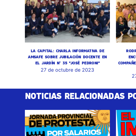
LA CAPITAL: CHARLA INFORMATIVA DE
RODR
AMSAFE SOBRE JUBILACIÓN DOCENTE EN
ENC
EL JARDÍN Nº 35 "JOSÉ PEDRONI"
COMPAÑE
27 de octubre de 2023
2
NOTICIAS RELACIONADAS P