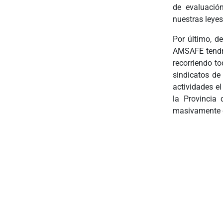
de evaluació
nuestras leyes 
Por último, d
AMSAFE tendrá
recorriendo t
sindicatos de
actividades el
la Provincia 
masivamente e