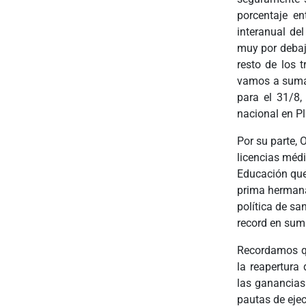
porcentaje en
interanual de
muy por debajo
resto de los 
vamos a sumar
para el 31/8,
nacional en P
Por su parte, 
licencias méd
Educación que
prima hermana 
política de sa
record en suma
Recordamos qu
la reapertura
las ganancias 
pautas de ejec