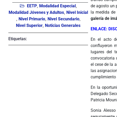
,
,
EETP
Modalidad Especial
de agosto un p
,
la medida de 
Modalidad Jóvenes y Adultos
Nivel Inicial
galería de im
,
,
,
Nivel Primario
Nivel Secundario
,
Nivel Superior
Noticias Generales
ENLACE: DIS
Etiquetas:
En el acto d
confluyeron 
lugares del t
convocatoria d
el cese de la 
las asignacion
cumplimiento d
En la oportun
Delegado Secc
Patricia Mouni
Sonia Alesso 
seguramente s