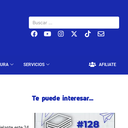
BAJO
EDUCACIÓN Y CULTURA
SERVICIOS
TURA
SERVICIOS
AFILIATE
Te puede interesar...
elante este 24