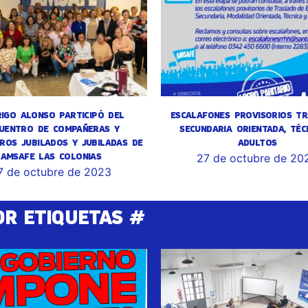
IGO ALONSO PARTICIPÓ DEL
ESCALAFONES PROVISORIOS TR
UENTRO DE COMPAÑERAS Y
SECUNDARIA ORIENTADA, TÉC
ROS JUBILADOS Y JUBILADAS DE
ADULTOS
AMSAFE LAS COLONIAS
27 de octubre de 20
7 de octubre de 2023
OR ETIQUETAS #