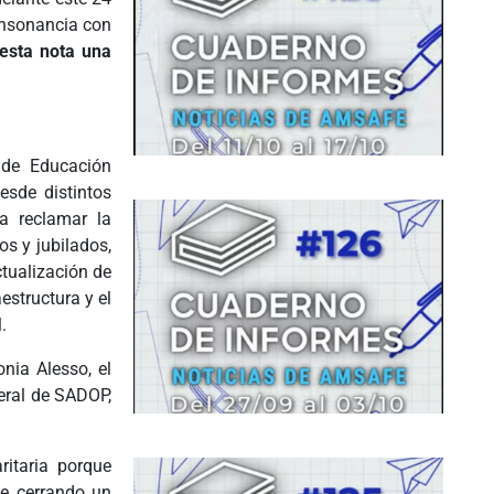
consonancia con
esta nota una
 de Educación
sde distintos
ra reclamar la
os y jubilados,
ctualización de
estructura y el
.
nia Alesso, el
eral de SADOP,
ritaria porque
ue cerrando un