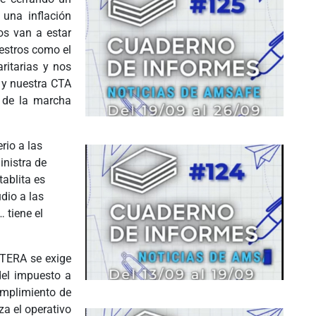
 una inflación
os van a estar
aestros como el
ritarias y nos
 y nuestra CTA
y de la marcha
rio a las
inistra de
ablita es
dio a las
 tiene el
CTERA se exige
del impuesto a
cumplimiento de
za el operativo