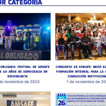
OR CATEGORÍA
OBLIGADO: FESTIVAL DE AMSAFE
CONQUISTA DE AMSAFE: INICIÓ E
S 40 AÑOS DE DEMOCRACIA EN
FORMACIÓN INTEGRAL PARA LA 
RECONQUISTA
CONDUCCIÓN INSTITUCION
de noviembre de 2023
1 de noviembre de 2