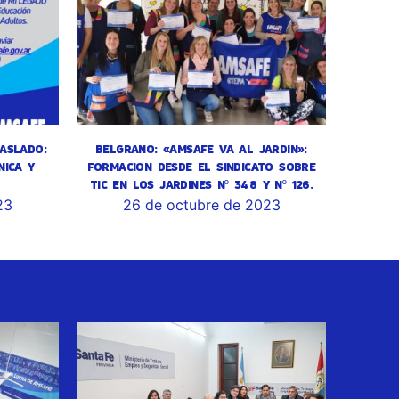
ASLADO:
BELGRANO: «AMSAFE VA AL JARDIN»:
NICA Y
FORMACION DESDE EL SINDICATO SOBRE
TIC EN LOS JARDINES Nº 348 Y Nº 126.
23
26 de octubre de 2023