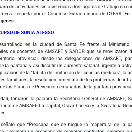
aro de actividades sin asistencia a los lugares de trabajo en 
fuerza resuelta por el Congreso Extraordinario de CTERA.
En 
ágenes.
CURSO DE SONIA ALESSO
esarrollado en la ciudad de Santa Fe frente al Ministerio
miles de docentes de AMSAFE y SADOP, que se movilizaron de
erritorio provincial, desde las delegaciones de AMSAFE, pa
e la paritaria y así discutir un aumento salarial urgente a activ
aplicación de la “tablita de limitación de licencias médicas”, la a
es familiares, la resolución inmediata de los problemas de infra
e los Planes de Prevención emanados de la paritaria provincial
idad, tomaron la palabra la Secretaria General de AMSAFE, So
ional de AMSAFE La Capital, Oscar Loseco y la Secrateria Gen
er.
señaló que “Preocupa que se niegue la reapertura de la pa
e avecinará un escenario de mayores conflictos, creemos q