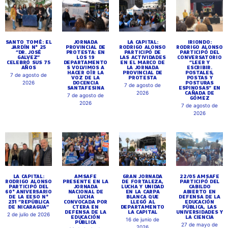
SANTO TOMÉ: EL
JORNADA
LA CAPITAL:
IRIONDO:
JARDÍN N° 25
PROVINCIAL DE
RODRIGO ALONSO
RODRIGO ALONSO
“DR. JOSÉ
PROTESTA: EN
PARTICIPÓ DE
PARTICIPÓ DEL
GALVEZ”
LOS 19
LAS ACTIVIDADES
CONVERSATORIO
CELEBRÓ SUS 75
DEPARTAMENTO
EN EL MARCO DE
“LEER Y
AÑOS
S VOLVIMOS A
LA JORNADA
ESCRIBIR.
HACER OÍR LA
PROVINCIAL DE
POSTALES,
7 de agosto de
VOZ DE LA
PROTESTA
POSTAS Y
DOCENCIA
POSTURAS
2026
7 de agosto de
SANTAFESINA
ESPINOSAS” EN
CAÑADA DE
2026
7 de agosto de
GÓMEZ
2026
7 de agosto de
2026
LA CAPITAL:
AMSAFE
GRAN JORNADA
22/05 AMSAFE
RODRIGO ALONSO
PRESENTE EN LA
DE FORTALEZA,
PARTICIPÓ DEL
PARTICIPÓ DEL
JORNADA
LUCHA Y UNIDAD
CABILDO
60° ANIVERSARIO
NACIONAL DE
EN LA CARPA
ABIERTO EN
DE LA EESO N°
LUCHA
BLANCA QUE
DEFENSA DE LA
231 “REPÚBLICA
CONVOCADA POR
LLEGÓ AL
EDUCACIÓN
DE NICARAGUA”
CTERA EN
DEPARTAMENTO
PÚBLICA, LAS
DEFENSA DE LA
LA CAPITAL
UNIVERSIDADES Y
2 de julio de 2026
EDUCACIÓN
LA CIENCIA
16 de junio de
PÚBLICA
27 de mayo de
2026