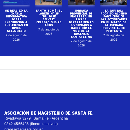
SE REALIZÓ LA
SANTO TOMÉ: EL
JORNADA
LA CAPITAL:
CHARLA
JARDÍN N° 25
PROVINCIAL DE
RODRIGO ALONSO
INFORMATIVA
“DR. JOSÉ
PROTESTA: EN
PARTICIPÓ DE
SOBRE
GALVEZ”
LOS 19
LAS ACTIVIDADES
INSCRIPCIÓN A
CELEBRÓ SUS 75
DEPARTAMENTO
EN EL MARCO DE
SUPLENCIAS EN
AÑOS
S VOLVIMOS A
LA JORNADA
NIVEL
HACER OÍR LA
PROVINCIAL DE
7 de agosto de
SECUNDARIO
VOZ DE LA
PROTESTA
DOCENCIA
2026
7 de agosto de
7 de agosto de
SANTAFESINA
2026
2026
7 de agosto de
2026
ASOCIACIÓN DE MAGISTERIO DE SANTA FE
Rivadavia 3279 | Santa Fe · Argentina
0342 4555436 (líneas rotativas)
prensa@amsafe.org.ar