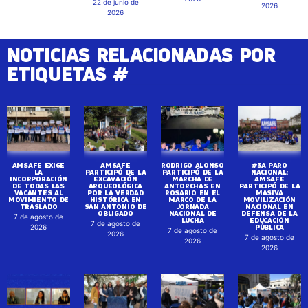
22 de junio de
2026
2026
NOTICIAS RELACIONADAS POR
ETIQUETAS #
AMSAFE EXIGE
AMSAFE
RODRIGO ALONSO
#3A PARO
LA
PARTICIPÓ DE LA
PARTICIPÓ DE LA
NACIONAL:
INCORPORACIÓN
EXCAVACIÓN
MARCHA DE
AMSAFE
DE TODAS LAS
ARQUEOLÓGICA
ANTORCHAS EN
PARTICIPÓ DE LA
VACANTES AL
POR LA VERDAD
ROSARIO EN EL
MASIVA
MOVIMIENTO DE
HISTÓRICA EN
MARCO DE LA
MOVILIZACIÓN
TRASLADO
SAN ANTONIO DE
JORNADA
NACIONAL EN
OBLIGADO
NACIONAL DE
DEFENSA DE LA
7 de agosto de
LUCHA
EDUCACIÓN
7 de agosto de
PÚBLICA
2026
7 de agosto de
2026
7 de agosto de
2026
2026