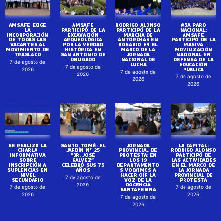
AMSAFE EXIGE
AMSAFE
RODRIGO ALONSO
#3A PARO
LA
PARTICIPÓ DE LA
PARTICIPÓ DE LA
NACIONAL:
INCORPORACIÓN
EXCAVACIÓN
MARCHA DE
AMSAFE
DE TODAS LAS
ARQUEOLÓGICA
ANTORCHAS EN
PARTICIPÓ DE LA
VACANTES AL
POR LA VERDAD
ROSARIO EN EL
MASIVA
MOVIMIENTO DE
HISTÓRICA EN
MARCO DE LA
MOVILIZACIÓN
TRASLADO
SAN ANTONIO DE
JORNADA
NACIONAL EN
OBLIGADO
NACIONAL DE
DEFENSA DE LA
7 de agosto de
LUCHA
EDUCACIÓN
7 de agosto de
PÚBLICA
2026
7 de agosto de
2026
7 de agosto de
2026
2026
SE REALIZÓ LA
SANTO TOMÉ: EL
JORNADA
LA CAPITAL:
CHARLA
JARDÍN N° 25
PROVINCIAL DE
RODRIGO ALONSO
INFORMATIVA
“DR. JOSÉ
PROTESTA: EN
PARTICIPÓ DE
SOBRE
GALVEZ”
LOS 19
LAS ACTIVIDADES
INSCRIPCIÓN A
CELEBRÓ SUS 75
DEPARTAMENTO
EN EL MARCO DE
SUPLENCIAS EN
AÑOS
S VOLVIMOS A
LA JORNADA
NIVEL
HACER OÍR LA
PROVINCIAL DE
7 de agosto de
SECUNDARIO
VOZ DE LA
PROTESTA
DOCENCIA
2026
7 de agosto de
7 de agosto de
SANTAFESINA
2026
2026
7 de agosto de
2026