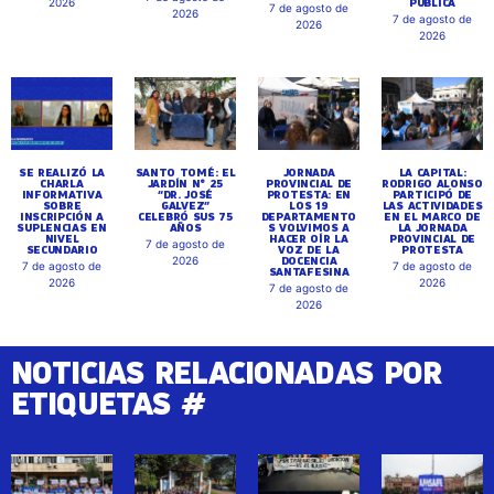
PÚBLICA
2026
7 de agosto de
2026
7 de agosto de
2026
2026
SE REALIZÓ LA
SANTO TOMÉ: EL
JORNADA
LA CAPITAL:
CHARLA
JARDÍN N° 25
PROVINCIAL DE
RODRIGO ALONSO
INFORMATIVA
“DR. JOSÉ
PROTESTA: EN
PARTICIPÓ DE
SOBRE
GALVEZ”
LOS 19
LAS ACTIVIDADES
INSCRIPCIÓN A
CELEBRÓ SUS 75
DEPARTAMENTO
EN EL MARCO DE
SUPLENCIAS EN
AÑOS
S VOLVIMOS A
LA JORNADA
NIVEL
HACER OÍR LA
PROVINCIAL DE
7 de agosto de
SECUNDARIO
VOZ DE LA
PROTESTA
DOCENCIA
2026
7 de agosto de
7 de agosto de
SANTAFESINA
2026
2026
7 de agosto de
2026
NOTICIAS RELACIONADAS POR
ETIQUETAS #