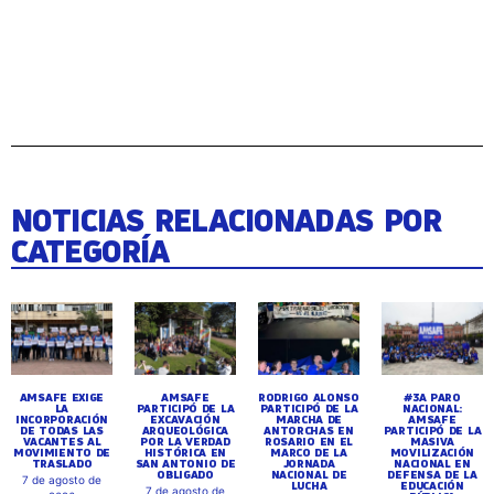
NOTICIAS RELACIONADAS POR
CATEGORÍA
AMSAFE EXIGE
AMSAFE
RODRIGO ALONSO
#3A PARO
LA
PARTICIPÓ DE LA
PARTICIPÓ DE LA
NACIONAL:
INCORPORACIÓN
EXCAVACIÓN
MARCHA DE
AMSAFE
DE TODAS LAS
ARQUEOLÓGICA
ANTORCHAS EN
PARTICIPÓ DE LA
VACANTES AL
POR LA VERDAD
ROSARIO EN EL
MASIVA
MOVIMIENTO DE
HISTÓRICA EN
MARCO DE LA
MOVILIZACIÓN
TRASLADO
SAN ANTONIO DE
JORNADA
NACIONAL EN
OBLIGADO
NACIONAL DE
DEFENSA DE LA
7 de agosto de
LUCHA
EDUCACIÓN
7 de agosto de