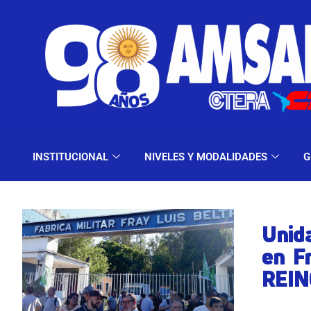
INSTITUCIONAL
NIV
INSTITUCIONAL
NIVELES Y MODALIDADES
G
Unid
en F
REI