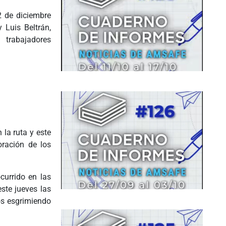
 de diciembre
 Luis Beltrán,
abajadores
 la ruta y este
oración de los
currido en las
este jueves las
os esgrimiendo