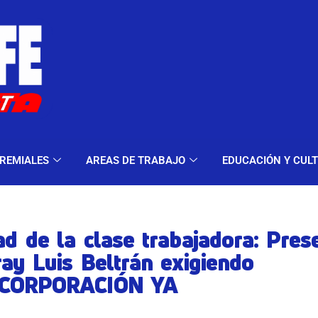
ELES Y MODALIDADES
GREMIALES
AREAS DE TRA
REMIALES
AREAS DE TRABAJO
EDUCACIÓN Y CUL
ad de la clase trabajadora: Pres
ray Luis Beltrán exigiendo
NCORPORACIÓN YA