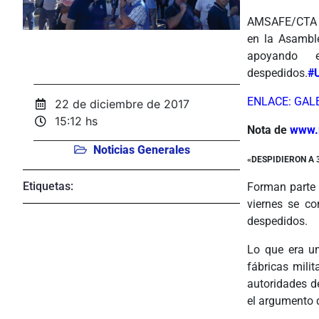
AMSAFE/CTA D
en la Asamble
apoyando 
despedidos.
#
ENLACE: GAL
22 de diciembre de 2017
15:12 hs
Nota de
www.
Noticias Generales
«DESPIDIERON A 
Etiquetas:
Forman parte d
viernes se co
despedidos.
Lo que era un
fábricas milit
autoridades d
el argumento d