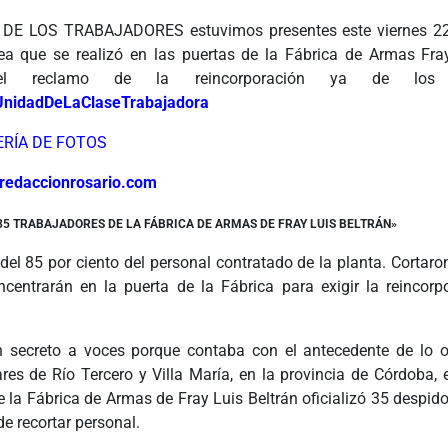
E LOS TRABAJADORES estuvimos presentes este viernes 22
a que se realizó en las puertas de la Fábrica de Armas Fray
el reclamo de la reincorporación ya de los tr
UnidadDeLaClaseTrabajadora
ERÍA DE FOTOS
redaccionrosario.com
35 TRABAJADORES DE LA FÁBRICA DE ARMAS DE FRAY LUIS BELTRÁN»
el 85 por ciento del personal contratado de la planta. Cortaron
ncentrarán en la puerta de la Fábrica para exigir la reincorp
 secreto a voces porque contaba con el antecedente de lo o
ares de Río Tercero y Villa María, en la provincia de Córdoba, 
e la Fábrica de Armas de Fray Luis Beltrán oficializó 35 despid
e recortar personal.