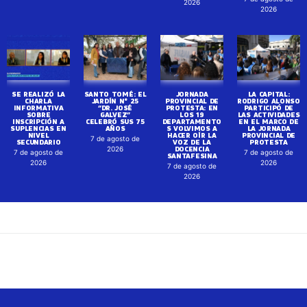
2026
2026
SE REALIZÓ LA
SANTO TOMÉ: EL
JORNADA
LA CAPITAL:
CHARLA
JARDÍN N° 25
PROVINCIAL DE
RODRIGO ALONSO
INFORMATIVA
“DR. JOSÉ
PROTESTA: EN
PARTICIPÓ DE
SOBRE
GALVEZ”
LOS 19
LAS ACTIVIDADES
INSCRIPCIÓN A
CELEBRÓ SUS 75
DEPARTAMENTO
EN EL MARCO DE
SUPLENCIAS EN
AÑOS
S VOLVIMOS A
LA JORNADA
NIVEL
HACER OÍR LA
PROVINCIAL DE
7 de agosto de
SECUNDARIO
VOZ DE LA
PROTESTA
DOCENCIA
2026
7 de agosto de
7 de agosto de
SANTAFESINA
2026
2026
7 de agosto de
2026