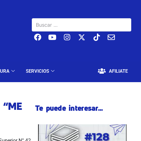
BAJO
EDUCACIÓN Y CULTURA
SERVICIOS
TURA
SERVICIOS
AFILIATE
 “ME
Te puede interesar...
 Superior N° 42