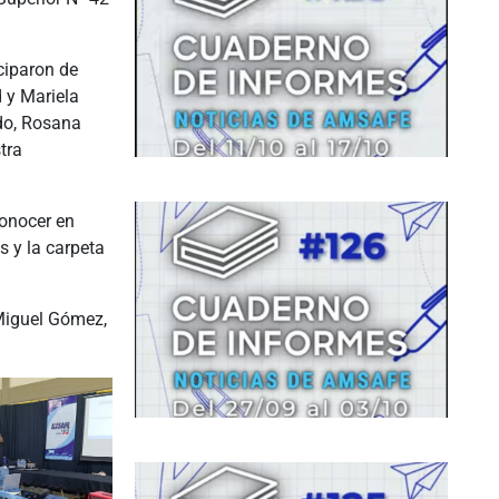
ciparon de
d y Mariela
do, Rosana
tra
conocer en
s y la carpeta
Miguel Gómez,