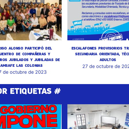
IGO ALONSO PARTICIPÓ DEL
ESCALAFONES PROVISORIOS TR
UENTRO DE COMPAÑERAS Y
SECUNDARIA ORIENTADA, TÉC
ROS JUBILADOS Y JUBILADAS DE
ADULTOS
AMSAFE LAS COLONIAS
27 de octubre de 20
7 de octubre de 2023
OR ETIQUETAS #