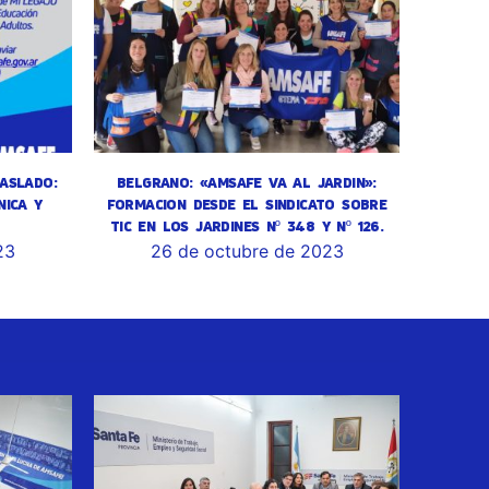
ASLADO:
BELGRANO: «AMSAFE VA AL JARDIN»:
NICA Y
FORMACION DESDE EL SINDICATO SOBRE
TIC EN LOS JARDINES Nº 348 Y Nº 126.
23
26 de octubre de 2023