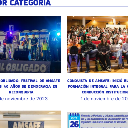
OR CATEGORÍA
OBLIGADO: FESTIVAL DE AMSAFE
CONQUISTA DE AMSAFE: INICIÓ E
S 40 AÑOS DE DEMOCRACIA EN
FORMACIÓN INTEGRAL PARA LA 
RECONQUISTA
CONDUCCIÓN INSTITUCION
de noviembre de 2023
1 de noviembre de 2