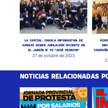
LA CAPITAL: CHARLA INFORMATIVA DE
RODR
AMSAFE SOBRE JUBILACIÓN DOCENTE EN
ENC
EL JARDÍN Nº 35 "JOSÉ PEDRONI"
COMPAÑE
27 de octubre de 2023
2
NOTICIAS RELACIONADAS P