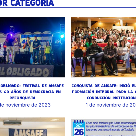
OR CATEGORÍA
OBLIGADO: FESTIVAL DE AMSAFE
CONQUISTA DE AMSAFE: INICIÓ E
S 40 AÑOS DE DEMOCRACIA EN
FORMACIÓN INTEGRAL PARA LA 
RECONQUISTA
CONDUCCIÓN INSTITUCION
de noviembre de 2023
1 de noviembre de 2