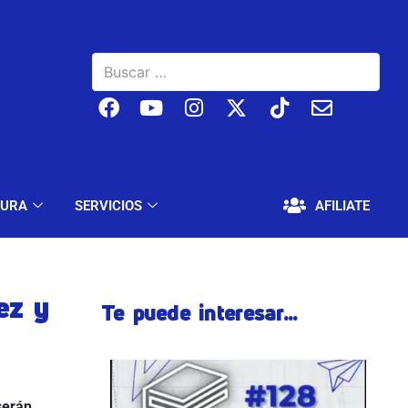
BAJO
EDUCACIÓN Y CULTURA
SERVICIOS
TURA
SERVICIOS
AFILIATE
ez y
Te puede interesar...
serán