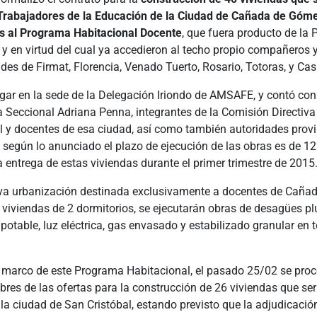
Trabajadores de la Educación de la Ciudad de Cañada de Góme
s al Programa Habitacional Docente
, que fuera producto de la P
r y en virtud del cual ya accedieron al techo propio compañero
ades de Firmat, Florencia, Venado Tuerto, Rosario, Totoras, y Cas
ugar en la sede de la Delegación Iriondo de AMSAFE, y contó con
 Seccional Adriana Penna, integrantes de la Comisión Directiva
 y docentes de esa ciudad, así como también autoridades provi
 según lo anunciado el plazo de ejecución de las obras es de 12
a entrega de estas viviendas durante el primer trimestre de 2015
va urbanización destinada exclusivamente a docentes de Caña
iviendas de 2 dormitorios, se ejecutarán obras de desagües plu
potable, luz eléctrica, gas envasado y estabilizado granular en 
 marco de este Programa Habitacional, el pasado 25/02 se proc
bres de las ofertas para la construcción de 26 viviendas que se
la ciudad de San Cristóbal, estando previsto que la adjudicación