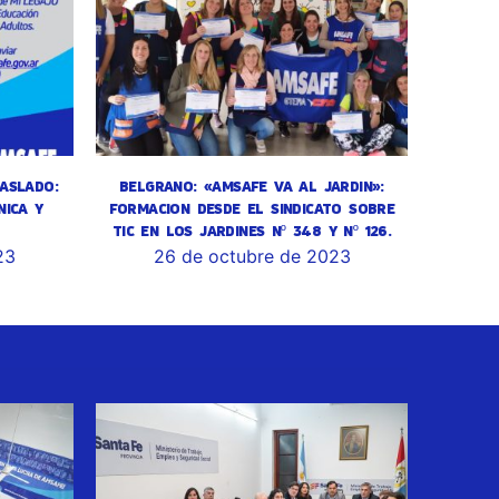
ASLADO:
BELGRANO: «AMSAFE VA AL JARDIN»:
NICA Y
FORMACION DESDE EL SINDICATO SOBRE
TIC EN LOS JARDINES Nº 348 Y Nº 126.
23
26 de octubre de 2023