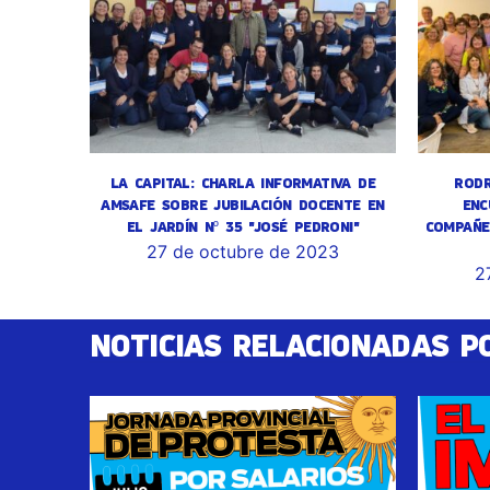
LA CAPITAL: CHARLA INFORMATIVA DE
RODR
AMSAFE SOBRE JUBILACIÓN DOCENTE EN
ENC
EL JARDÍN Nº 35 "JOSÉ PEDRONI"
COMPAÑE
27 de octubre de 2023
2
NOTICIAS RELACIONADAS P