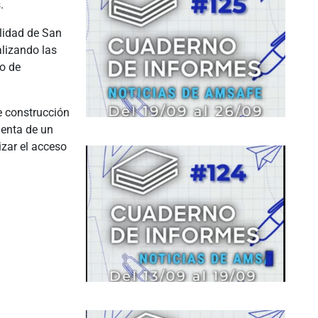
.
alidad de San
alizando las
so de
e construcción
uenta de un
zar el acceso