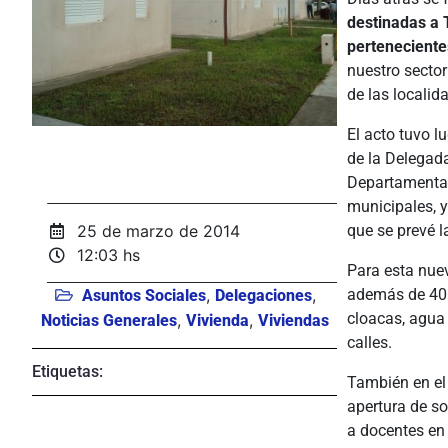
destinadas a 
perteneciente
nuestro secto
de las localid
El acto tuvo l
de la Delegada
Departamental
municipales, y
25 de marzo de 2014
que se prevé l
12:03 hs
Para esta nue
,
,
además de 40 v
Asuntos Sociales
Delegaciones
cloacas, agua 
,
,
Noticias Generales
Vivienda
Viviendas
calles.
Etiquetas:
También en el
apertura de so
a docentes en 