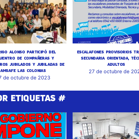
IGO ALONSO PARTICIPÓ DEL
ESCALAFONES PROVISORIOS TR
UENTRO DE COMPAÑERAS Y
SECUNDARIA ORIENTADA, TÉC
ROS JUBILADOS Y JUBILADAS DE
ADULTOS
AMSAFE LAS COLONIAS
27 de octubre de 20
7 de octubre de 2023
OR ETIQUETAS #