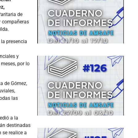
z,
aritaria de
s y compañeras
ilda.
 la presencia
nciales y
 meses, por lo
.
da de Gómez,
viales,
todas las
edió a la
rán destinadas
 se realice a