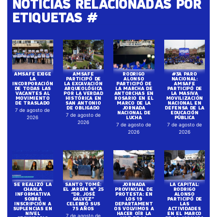
NOTICIAS RELACIONADAS POR
ETIQUETAS #
AMSAFE EXIGE
AMSAFE
RODRIGO
#3A PARO
LA
PARTICIPÓ DE
ALONSO
NACIONAL:
INCORPORACIÓN
LA EXCAVACIÓN
PARTICIPÓ DE
AMSAFE
DE TODAS LAS
ARQUEOLÓGICA
LA MARCHA DE
PARTICIPÓ DE
VACANTES AL
POR LA VERDAD
ANTORCHAS EN
LA MASIVA
MOVIMIENTO
HISTÓRICA EN
ROSARIO EN EL
MOVILIZACIÓN
DE TRASLADO
SAN ANTONIO
MARCO DE LA
NACIONAL EN
DE OBLIGADO
JORNADA
DEFENSA DE LA
7 de agosto de
NACIONAL DE
EDUCACIÓN
7 de agosto de
LUCHA
PÚBLICA
2026
2026
7 de agosto de
7 de agosto de
2026
2026
SE REALIZÓ LA
SANTO TOMÉ:
JORNADA
LA CAPITAL:
CHARLA
EL JARDÍN N° 25
PROVINCIAL DE
RODRIGO
INFORMATIVA
“DR. JOSÉ
PROTESTA: EN
ALONSO
SOBRE
GALVEZ”
LOS 19
PARTICIPÓ DE
INSCRIPCIÓN A
CELEBRÓ SUS
DEPARTAMENT
LAS
SUPLENCIAS EN
75 AÑOS
OS VOLVIMOS A
ACTIVIDADES
NIVEL
HACER OÍR LA
EN EL MARCO
7 de agosto de