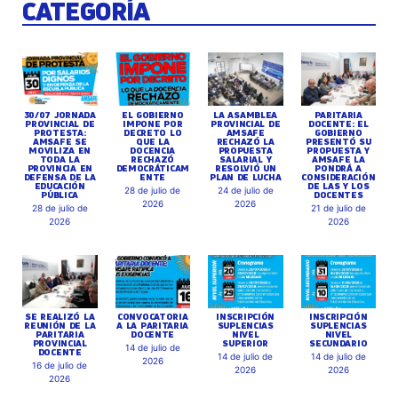
CATEGORÍA
30/07 JORNADA
EL GOBIERNO
LA ASAMBLEA
PARITARIA
PROVINCIAL DE
IMPONE POR
PROVINCIAL DE
DOCENTE: EL
PROTESTA:
DECRETO LO
AMSAFE
GOBIERNO
AMSAFE SE
QUE LA
RECHAZÓ LA
PRESENTÓ SU
MOVILIZA EN
DOCENCIA
PROPUESTA
PROPUESTA Y
TODA LA
RECHAZÓ
SALARIAL Y
AMSAFE LA
PROVINCIA EN
DEMOCRÁTICAM
RESOLVIÓ UN
PONDRÁ A
DEFENSA DE LA
ENTE
PLAN DE LUCHA
CONSIDERACIÓN
EDUCACIÓN
DE LAS Y LOS
28 de julio de
24 de julio de
PÚBLICA
DOCENTES
2026
2026
28 de julio de
21 de julio de
2026
2026
SE REALIZÓ LA
CONVOCATORIA
INSCRIPCIÓN
INSCRIPCIÓN
REUNIÓN DE LA
A LA PARITARIA
SUPLENCIAS
SUPLENCIAS
PARITARIA
DOCENTE
NIVEL
NIVEL
PROVINCIAL
SUPERIOR
SECUNDARIO
14 de julio de
DOCENTE
14 de julio de
14 de julio de
2026
16 de julio de
2026
2026
2026