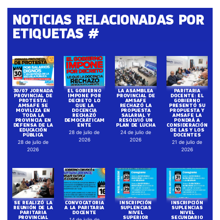
NOTICIAS RELACIONADAS POR
ETIQUETAS #
30/07 JORNADA
EL GOBIERNO
LA ASAMBLEA
PARITARIA
PROVINCIAL DE
IMPONE POR
PROVINCIAL DE
DOCENTE: EL
PROTESTA:
DECRETO LO
AMSAFE
GOBIERNO
AMSAFE SE
QUE LA
RECHAZÓ LA
PRESENTÓ SU
MOVILIZA EN
DOCENCIA
PROPUESTA
PROPUESTA Y
TODA LA
RECHAZÓ
SALARIAL Y
AMSAFE LA
PROVINCIA EN
DEMOCRÁTICAM
RESOLVIÓ UN
PONDRÁ A
DEFENSA DE LA
ENTE
PLAN DE LUCHA
CONSIDERACIÓN
EDUCACIÓN
DE LAS Y LOS
28 de julio de
24 de julio de
PÚBLICA
DOCENTES
2026
2026
28 de julio de
21 de julio de
2026
2026
SE REALIZÓ LA
CONVOCATORIA
INSCRIPCIÓN
INSCRIPCIÓN
REUNIÓN DE LA
A LA PARITARIA
SUPLENCIAS
SUPLENCIAS
PARITARIA
DOCENTE
NIVEL
NIVEL
PROVINCIAL
SUPERIOR
SECUNDARIO
14 de julio de