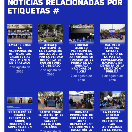
NOTICIAS RELACIONADAS POR
ETIQUETAS #
AMSAFE EXIGE
AMSAFE
RODRIGO
#3A PARO
LA
PARTICIPÓ DE
ALONSO
NACIONAL:
INCORPORACIÓN
LA EXCAVACIÓN
PARTICIPÓ DE
AMSAFE
DE TODAS LAS
ARQUEOLÓGICA
LA MARCHA DE
PARTICIPÓ DE
VACANTES AL
POR LA VERDAD
ANTORCHAS EN
LA MASIVA
MOVIMIENTO
HISTÓRICA EN
ROSARIO EN EL
MOVILIZACIÓN
DE TRASLADO
SAN ANTONIO
MARCO DE LA
NACIONAL EN
DE OBLIGADO
JORNADA
DEFENSA DE LA
7 de agosto de
NACIONAL DE
EDUCACIÓN
7 de agosto de
LUCHA
PÚBLICA
2026
2026
7 de agosto de
7 de agosto de
2026
2026
SE REALIZÓ LA
SANTO TOMÉ:
JORNADA
LA CAPITAL:
CHARLA
EL JARDÍN N° 25
PROVINCIAL DE
RODRIGO
INFORMATIVA
“DR. JOSÉ
PROTESTA: EN
ALONSO
SOBRE
GALVEZ”
LOS 19
PARTICIPÓ DE
INSCRIPCIÓN A
CELEBRÓ SUS
DEPARTAMENT
LAS
SUPLENCIAS EN
75 AÑOS
OS VOLVIMOS A
ACTIVIDADES
NIVEL
HACER OÍR LA
EN EL MARCO
7 de agosto de