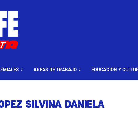
ELES Y MODALIDADES
GREMIALES
AREAS DE TRABA
EMIALES
AREAS DE TRABAJO
EDUCACIÓN Y CULTU
OPEZ SILVINA DANIELA