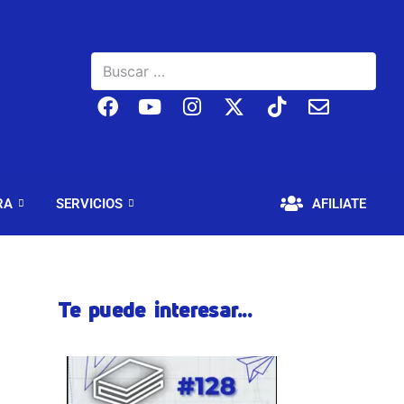
JO
EDUCACIÓN Y CULTURA
SERVICIOS
RA
SERVICIOS
AFILIATE
Te puede interesar...