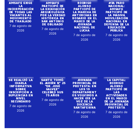
AMSAFE EXIGE
AMSAFE
RODRIGO
#3A PARO
LA
PARTICIPÓ DE
ALONSO
NACIONAL:
INCORPORACIÓN
LA EXCAVACIÓN
PARTICIPÓ DE
AMSAFE
DE TODAS LAS
ARQUEOLÓGICA
LA MARCHA DE
PARTICIPÓ DE
VACANTES AL
POR LA VERDAD
ANTORCHAS EN
LA MASIVA
MOVIMIENTO
HISTÓRICA EN
ROSARIO EN EL
MOVILIZACIÓN
DE TRASLADO
SAN ANTONIO
MARCO DE LA
NACIONAL EN
DE OBLIGADO
JORNADA
DEFENSA DE LA
7 de agosto de
NACIONAL DE
EDUCACIÓN
7 de agosto de
LUCHA
PÚBLICA
2026
2026
7 de agosto de
7 de agosto de
2026
2026
SE REALIZÓ LA
SANTO TOMÉ:
JORNADA
LA CAPITAL:
CHARLA
EL JARDÍN N° 25
PROVINCIAL DE
RODRIGO
INFORMATIVA
“DR. JOSÉ
PROTESTA: EN
ALONSO
SOBRE
GALVEZ”
LOS 19
PARTICIPÓ DE
INSCRIPCIÓN A
CELEBRÓ SUS
DEPARTAMENT
LAS
SUPLENCIAS EN
75 AÑOS
OS VOLVIMOS A
ACTIVIDADES
NIVEL
HACER OÍR LA
EN EL MARCO
7 de agosto de
SECUNDARIO
VOZ DE LA
DE LA JORNADA
DOCENCIA
PROVINCIAL DE
2026
7 de agosto de
SANTAFESINA
PROTESTA
2026
7 de agosto de
7 de agosto de
2026
2026