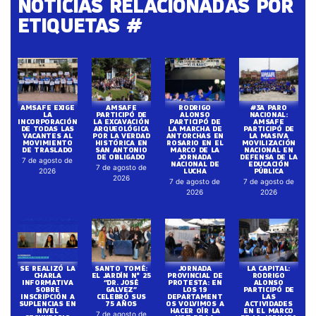
NOTICIAS RELACIONADAS POR
ETIQUETAS #
AMSAFE EXIGE
AMSAFE
RODRIGO
#3A PARO
LA
PARTICIPÓ DE
ALONSO
NACIONAL:
INCORPORACIÓN
LA EXCAVACIÓN
PARTICIPÓ DE
AMSAFE
DE TODAS LAS
ARQUEOLÓGICA
LA MARCHA DE
PARTICIPÓ DE
VACANTES AL
POR LA VERDAD
ANTORCHAS EN
LA MASIVA
MOVIMIENTO
HISTÓRICA EN
ROSARIO EN EL
MOVILIZACIÓN
DE TRASLADO
SAN ANTONIO
MARCO DE LA
NACIONAL EN
DE OBLIGADO
JORNADA
DEFENSA DE LA
7 de agosto de
NACIONAL DE
EDUCACIÓN
7 de agosto de
LUCHA
PÚBLICA
2026
2026
7 de agosto de
7 de agosto de
2026
2026
SE REALIZÓ LA
SANTO TOMÉ:
JORNADA
LA CAPITAL:
CHARLA
EL JARDÍN N° 25
PROVINCIAL DE
RODRIGO
INFORMATIVA
“DR. JOSÉ
PROTESTA: EN
ALONSO
SOBRE
GALVEZ”
LOS 19
PARTICIPÓ DE
INSCRIPCIÓN A
CELEBRÓ SUS
DEPARTAMENT
LAS
SUPLENCIAS EN
75 AÑOS
OS VOLVIMOS A
ACTIVIDADES
NIVEL
HACER OÍR LA
EN EL MARCO
7 de agosto de