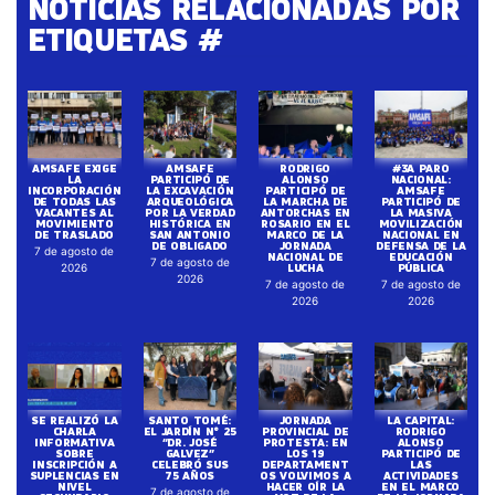
NOTICIAS RELACIONADAS POR
ETIQUETAS #
AMSAFE EXIGE
AMSAFE
RODRIGO
#3A PARO
LA
PARTICIPÓ DE
ALONSO
NACIONAL:
INCORPORACIÓN
LA EXCAVACIÓN
PARTICIPÓ DE
AMSAFE
DE TODAS LAS
ARQUEOLÓGICA
LA MARCHA DE
PARTICIPÓ DE
VACANTES AL
POR LA VERDAD
ANTORCHAS EN
LA MASIVA
MOVIMIENTO
HISTÓRICA EN
ROSARIO EN EL
MOVILIZACIÓN
DE TRASLADO
SAN ANTONIO
MARCO DE LA
NACIONAL EN
DE OBLIGADO
JORNADA
DEFENSA DE LA
7 de agosto de
NACIONAL DE
EDUCACIÓN
7 de agosto de
LUCHA
PÚBLICA
2026
2026
7 de agosto de
7 de agosto de
2026
2026
SE REALIZÓ LA
SANTO TOMÉ:
JORNADA
LA CAPITAL:
CHARLA
EL JARDÍN N° 25
PROVINCIAL DE
RODRIGO
INFORMATIVA
“DR. JOSÉ
PROTESTA: EN
ALONSO
SOBRE
GALVEZ”
LOS 19
PARTICIPÓ DE
INSCRIPCIÓN A
CELEBRÓ SUS
DEPARTAMENT
LAS
SUPLENCIAS EN
75 AÑOS
OS VOLVIMOS A
ACTIVIDADES
NIVEL
HACER OÍR LA
EN EL MARCO
7 de agosto de