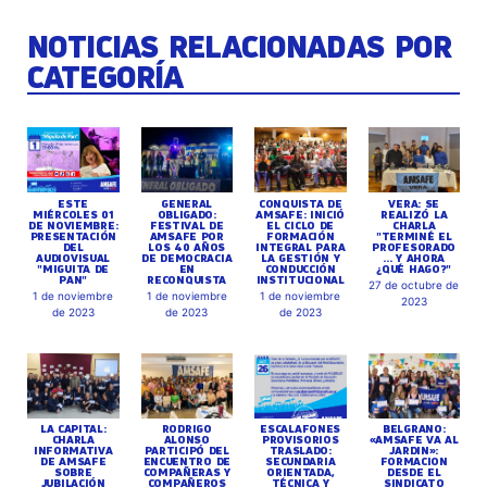
NOTICIAS RELACIONADAS POR
CATEGORÍA
ESTE
GENERAL
CONQUISTA DE
VERA: SE
MIÉRCOLES 01
OBLIGADO:
AMSAFE: INICIÓ
REALIZÓ LA
DE NOVIEMBRE:
FESTIVAL DE
EL CICLO DE
CHARLA
PRESENTACIÓN
AMSAFE POR
FORMACIÓN
"TERMINÉ EL
DEL
LOS 40 AÑOS
INTEGRAL PARA
PROFESORADO
AUDIOVISUAL
DE DEMOCRACIA
LA GESTIÓN Y
... Y AHORA
"MIGUITA DE
EN
CONDUCCIÓN
¿QUÉ HAGO?"
PAN"
RECONQUISTA
INSTITUCIONAL
27 de octubre de
1 de noviembre
1 de noviembre
1 de noviembre
2023
de 2023
de 2023
de 2023
LA CAPITAL:
RODRIGO
ESCALAFONES
BELGRANO:
CHARLA
ALONSO
PROVISORIOS
«AMSAFE VA AL
INFORMATIVA
PARTICIPÓ DEL
TRASLADO:
JARDIN»:
DE AMSAFE
ENCUENTRO DE
SECUNDARIA
FORMACION
SOBRE
COMPAÑERAS Y
ORIENTADA,
DESDE EL
JUBILACIÓN
COMPAÑEROS
TÉCNICA Y
SINDICATO