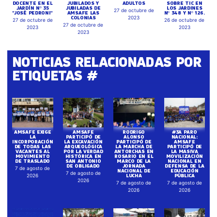
DOCENTE EN EL
JUBILADOS Y
ADULTOS
SOBRE TIC EN
JARDÍN Nº 35
JUBILADAS DE
LOS JARDINES
27 de octubre de
"JOSÉ PEDRONI"
AMSAFE LAS
Nº 348 Y Nº 126.
COLONIAS
2023
27 de octubre de
26 de octubre de
27 de octubre de
2023
2023
2023
NOTICIAS RELACIONADAS POR
ETIQUETAS #
AMSAFE EXIGE
AMSAFE
RODRIGO
#3A PARO
LA
PARTICIPÓ DE
ALONSO
NACIONAL:
INCORPORACIÓN
LA EXCAVACIÓN
PARTICIPÓ DE
AMSAFE
DE TODAS LAS
ARQUEOLÓGICA
LA MARCHA DE
PARTICIPÓ DE
VACANTES AL
POR LA VERDAD
ANTORCHAS EN
LA MASIVA
MOVIMIENTO
HISTÓRICA EN
ROSARIO EN EL
MOVILIZACIÓN
DE TRASLADO
SAN ANTONIO
MARCO DE LA
NACIONAL EN
DE OBLIGADO
JORNADA
DEFENSA DE LA
7 de agosto de
NACIONAL DE
EDUCACIÓN
7 de agosto de
LUCHA
PÚBLICA
2026
2026
7 de agosto de
7 de agosto de
2026
2026