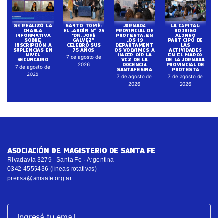
SE REALIZÓ LA
SANTO TOMÉ:
JORNADA
LA CAPITAL:
CHARLA
EL JARDÍN N° 25
PROVINCIAL DE
RODRIGO
INFORMATIVA
“DR. JOSÉ
PROTESTA: EN
ALONSO
SOBRE
GALVEZ”
LOS 19
PARTICIPÓ DE
INSCRIPCIÓN A
CELEBRÓ SUS
DEPARTAMENT
LAS
SUPLENCIAS EN
75 AÑOS
OS VOLVIMOS A
ACTIVIDADES
NIVEL
HACER OÍR LA
EN EL MARCO
7 de agosto de
SECUNDARIO
VOZ DE LA
DE LA JORNADA
DOCENCIA
PROVINCIAL DE
2026
7 de agosto de
SANTAFESINA
PROTESTA
2026
7 de agosto de
7 de agosto de
2026
2026
ASOCIACIÓN DE MAGISTERIO DE SANTA FE
Rivadavia 3279 | Santa Fe · Argentina
0342 4555436 (líneas rotativas)
prensa@amsafe.org.ar