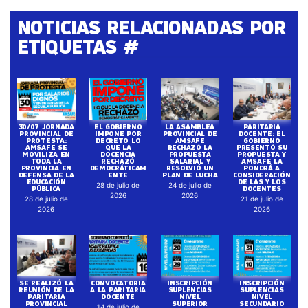
NOTICIAS RELACIONADAS POR
ETIQUETAS #
30/07 JORNADA
EL GOBIERNO
LA ASAMBLEA
PARITARIA
PROVINCIAL DE
IMPONE POR
PROVINCIAL DE
DOCENTE: EL
PROTESTA:
DECRETO LO
AMSAFE
GOBIERNO
AMSAFE SE
QUE LA
RECHAZÓ LA
PRESENTÓ SU
MOVILIZA EN
DOCENCIA
PROPUESTA
PROPUESTA Y
TODA LA
RECHAZÓ
SALARIAL Y
AMSAFE LA
PROVINCIA EN
DEMOCRÁTICAM
RESOLVIÓ UN
PONDRÁ A
DEFENSA DE LA
ENTE
PLAN DE LUCHA
CONSIDERACIÓN
EDUCACIÓN
DE LAS Y LOS
28 de julio de
24 de julio de
PÚBLICA
DOCENTES
2026
2026
28 de julio de
21 de julio de
2026
2026
SE REALIZÓ LA
CONVOCATORIA
INSCRIPCIÓN
INSCRIPCIÓN
REUNIÓN DE LA
A LA PARITARIA
SUPLENCIAS
SUPLENCIAS
PARITARIA
DOCENTE
NIVEL
NIVEL
PROVINCIAL
SUPERIOR
SECUNDARIO
14 de julio de