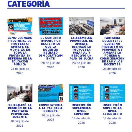
CATEGORÍA
30/07 JORNADA
EL GOBIERNO
LA ASAMBLEA
PARITARIA
PROVINCIAL DE
IMPONE POR
PROVINCIAL DE
DOCENTE: EL
PROTESTA:
DECRETO LO
AMSAFE
GOBIERNO
AMSAFE SE
QUE LA
RECHAZÓ LA
PRESENTÓ SU
MOVILIZA EN
DOCENCIA
PROPUESTA
PROPUESTA Y
TODA LA
RECHAZÓ
SALARIAL Y
AMSAFE LA
PROVINCIA EN
DEMOCRÁTICAM
RESOLVIÓ UN
PONDRÁ A
DEFENSA DE LA
ENTE
PLAN DE LUCHA
CONSIDERACIÓN
EDUCACIÓN
DE LAS Y LOS
28 de julio de
24 de julio de
PÚBLICA
DOCENTES
2026
2026
28 de julio de
21 de julio de
2026
2026
SE REALIZÓ LA
CONVOCATORIA
INSCRIPCIÓN
INSCRIPCIÓN
REUNIÓN DE LA
A LA PARITARIA
SUPLENCIAS
SUPLENCIAS
PARITARIA
DOCENTE
NIVEL
NIVEL
PROVINCIAL
SUPERIOR
SECUNDARIO
14 de julio de
DOCENTE
14 de julio de
14 de julio de
2026
16 de julio de
2026
2026
2026