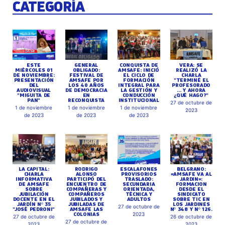
CATEGORÍA
ESTE
GENERAL
CONQUISTA DE
VERA: SE
MIÉRCOLES 01
OBLIGADO:
AMSAFE: INICIÓ
REALIZÓ LA
DE NOVIEMBRE:
FESTIVAL DE
EL CICLO DE
CHARLA
PRESENTACIÓN
AMSAFE POR
FORMACIÓN
"TERMINÉ EL
DEL
LOS 40 AÑOS
INTEGRAL PARA
PROFESORADO
AUDIOVISUAL
DE DEMOCRACIA
LA GESTIÓN Y
... Y AHORA
"MIGUITA DE
EN
CONDUCCIÓN
¿QUÉ HAGO?"
PAN"
RECONQUISTA
INSTITUCIONAL
27 de octubre de
1 de noviembre
1 de noviembre
1 de noviembre
2023
de 2023
de 2023
de 2023
LA CAPITAL:
RODRIGO
ESCALAFONES
BELGRANO:
CHARLA
ALONSO
PROVISORIOS
«AMSAFE VA AL
INFORMATIVA
PARTICIPÓ DEL
TRASLADO:
JARDIN»:
DE AMSAFE
ENCUENTRO DE
SECUNDARIA
FORMACION
SOBRE
COMPAÑERAS Y
ORIENTADA,
DESDE EL
JUBILACIÓN
COMPAÑEROS
TÉCNICA Y
SINDICATO
DOCENTE EN EL
JUBILADOS Y
ADULTOS
SOBRE TIC EN
JARDÍN Nº 35
JUBILADAS DE
LOS JARDINES
27 de octubre de
"JOSÉ PEDRONI"
AMSAFE LAS
Nº 348 Y Nº 126.
COLONIAS
2023
27 de octubre de
26 de octubre de
27 de octubre de
2023
2023