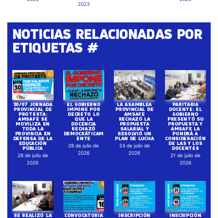
2023
NOTICIAS RELACIONADAS POR
ETIQUETAS #
30/07 JORNADA
EL GOBIERNO
LA ASAMBLEA
PARITARIA
PROVINCIAL DE
IMPONE POR
PROVINCIAL DE
DOCENTE: EL
PROTESTA:
DECRETO LO
AMSAFE
GOBIERNO
AMSAFE SE
QUE LA
RECHAZÓ LA
PRESENTÓ SU
MOVILIZA EN
DOCENCIA
PROPUESTA
PROPUESTA Y
TODA LA
RECHAZÓ
SALARIAL Y
AMSAFE LA
PROVINCIA EN
DEMOCRÁTICAM
RESOLVIÓ UN
PONDRÁ A
DEFENSA DE LA
ENTE
PLAN DE LUCHA
CONSIDERACIÓN
EDUCACIÓN
DE LAS Y LOS
28 de julio de
24 de julio de
PÚBLICA
DOCENTES
2026
2026
28 de julio de
21 de julio de
2026
2026
SE REALIZÓ LA
CONVOCATORIA
INSCRIPCIÓN
INSCRIPCIÓN