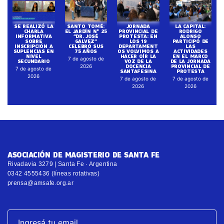
SE REALIZÓ LA
SANTO TOMÉ:
JORNADA
LA CAPITAL:
CHARLA
EL JARDÍN N° 25
PROVINCIAL DE
RODRIGO
INFORMATIVA
“DR. JOSÉ
PROTESTA: EN
ALONSO
SOBRE
GALVEZ”
LOS 19
PARTICIPÓ DE
INSCRIPCIÓN A
CELEBRÓ SUS
DEPARTAMENT
LAS
SUPLENCIAS EN
75 AÑOS
OS VOLVIMOS A
ACTIVIDADES
NIVEL
HACER OÍR LA
EN EL MARCO
7 de agosto de
SECUNDARIO
VOZ DE LA
DE LA JORNADA
DOCENCIA
PROVINCIAL DE
2026
7 de agosto de
SANTAFESINA
PROTESTA
2026
7 de agosto de
7 de agosto de
2026
2026
ASOCIACIÓN DE MAGISTERIO DE SANTA FE
Rivadavia 3279 | Santa Fe · Argentina
0342 4555436 (líneas rotativas)
prensa@amsafe.org.ar