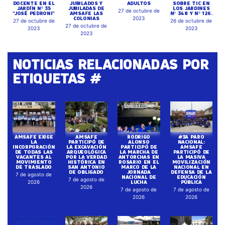
DOCENTE EN EL
JUBILADOS Y
ADULTOS
SOBRE TIC EN
JARDÍN Nº 35
JUBILADAS DE
LOS JARDINES
27 de octubre de
"JOSÉ PEDRONI"
AMSAFE LAS
Nº 348 Y Nº 126.
COLONIAS
2023
27 de octubre de
26 de octubre de
27 de octubre de
2023
2023
2023
NOTICIAS RELACIONADAS POR
ETIQUETAS #
AMSAFE EXIGE
AMSAFE
RODRIGO
#3A PARO
LA
PARTICIPÓ DE
ALONSO
NACIONAL:
INCORPORACIÓN
LA EXCAVACIÓN
PARTICIPÓ DE
AMSAFE
DE TODAS LAS
ARQUEOLÓGICA
LA MARCHA DE
PARTICIPÓ DE
VACANTES AL
POR LA VERDAD
ANTORCHAS EN
LA MASIVA
MOVIMIENTO
HISTÓRICA EN
ROSARIO EN EL
MOVILIZACIÓN
DE TRASLADO
SAN ANTONIO
MARCO DE LA
NACIONAL EN
DE OBLIGADO
JORNADA
DEFENSA DE LA
7 de agosto de
NACIONAL DE
EDUCACIÓN
7 de agosto de
LUCHA
PÚBLICA
2026
2026
7 de agosto de
7 de agosto de
2026
2026