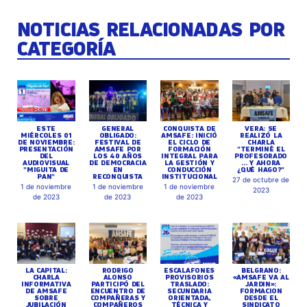
NOTICIAS RELACIONADAS POR
CATEGORÍA
ESTE
GENERAL
CONQUISTA DE
VERA: SE
MIÉRCOLES 01
OBLIGADO:
AMSAFE: INICIÓ
REALIZÓ LA
DE NOVIEMBRE:
FESTIVAL DE
EL CICLO DE
CHARLA
PRESENTACIÓN
AMSAFE POR
FORMACIÓN
"TERMINÉ EL
DEL
LOS 40 AÑOS
INTEGRAL PARA
PROFESORADO
AUDIOVISUAL
DE DEMOCRACIA
LA GESTIÓN Y
... Y AHORA
"MIGUITA DE
EN
CONDUCCIÓN
¿QUÉ HAGO?"
PAN"
RECONQUISTA
INSTITUCIONAL
27 de octubre de
1 de noviembre
1 de noviembre
1 de noviembre
2023
de 2023
de 2023
de 2023
LA CAPITAL:
RODRIGO
ESCALAFONES
BELGRANO:
CHARLA
ALONSO
PROVISORIOS
«AMSAFE VA AL
INFORMATIVA
PARTICIPÓ DEL
TRASLADO:
JARDIN»:
DE AMSAFE
ENCUENTRO DE
SECUNDARIA
FORMACION
SOBRE
COMPAÑERAS Y
ORIENTADA,
DESDE EL
JUBILACIÓN
COMPAÑEROS
TÉCNICA Y
SINDICATO