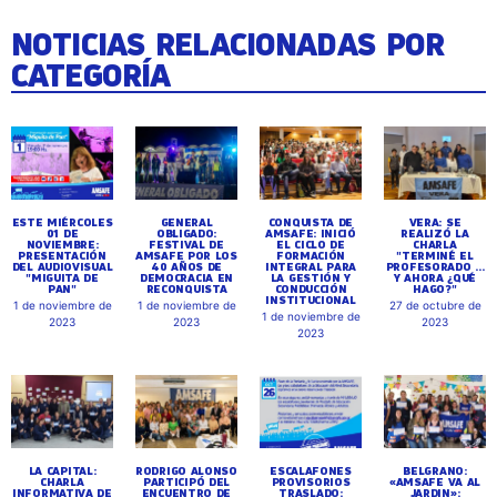
NOTICIAS RELACIONADAS POR
CATEGORÍA
ESTE MIÉRCOLES
GENERAL
CONQUISTA DE
VERA: SE
01 DE
OBLIGADO:
AMSAFE: INICIÓ
REALIZÓ LA
NOVIEMBRE:
FESTIVAL DE
EL CICLO DE
CHARLA
PRESENTACIÓN
AMSAFE POR LOS
FORMACIÓN
"TERMINÉ EL
DEL AUDIOVISUAL
40 AÑOS DE
INTEGRAL PARA
PROFESORADO ...
"MIGUITA DE
DEMOCRACIA EN
LA GESTIÓN Y
Y AHORA ¿QUÉ
PAN"
RECONQUISTA
CONDUCCIÓN
HAGO?"
INSTITUCIONAL
1 de noviembre de
1 de noviembre de
27 de octubre de
1 de noviembre de
2023
2023
2023
2023
LA CAPITAL:
RODRIGO ALONSO
ESCALAFONES
BELGRANO:
CHARLA
PARTICIPÓ DEL
PROVISORIOS
«AMSAFE VA AL
INFORMATIVA DE
ENCUENTRO DE
TRASLADO:
JARDIN»: