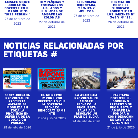
AMSAFE SOBRE
COMPAÑERAS Y
SECUNDARIA
FORMACION
JUBILACIÓN
COMPAÑEROS
ORIENTADA,
DESDE EL
DOCENTE EN EL
JUBILADOS Y
TÉCNICA Y
SINDICATO
JARDÍN Nº 35
JUBILADAS DE
ADULTOS
SOBRE TIC EN
"JOSÉ PEDRONI"
AMSAFE LAS
LOS JARDINES Nº
27 de octubre de
COLONIAS
348 Y Nº 126.
27 de octubre de
2023
27 de octubre de
26 de octubre de
2023
2023
2023
NOTICIAS RELACIONADAS POR
ETIQUETAS #
30/07 JORNADA
EL GOBIERNO
LA ASAMBLEA
PARITARIA
PROVINCIAL DE
IMPONE POR
PROVINCIAL DE
DOCENTE: EL
PROTESTA:
DECRETO LO QUE
AMSAFE
GOBIERNO
AMSAFE SE
LA DOCENCIA
RECHAZÓ LA
PRESENTÓ SU
MOVILIZA EN
RECHAZÓ
PROPUESTA
PROPUESTA Y
TODA LA
DEMOCRÁTICAME
SALARIAL Y
AMSAFE LA
PROVINCIA EN
NTE
RESOLVIÓ UN
PONDRÁ A
DEFENSA DE LA
PLAN DE LUCHA
CONSIDERACIÓN
28 de julio de 2026
EDUCACIÓN
DE LAS Y LOS
24 de julio de 2026
PÚBLICA
DOCENTES
28 de julio de 2026
21 de julio de 2026