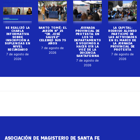
SE REALIZÓ LA
SANTO TOMÉ: EL
JORNADA
LA CAPITAL:
CHARLA
JARDÍN N° 25
PROVINCIAL DE
RODRIGO ALONSO
INFORMATIVA
“DR. JOSÉ
PROTESTA: EN
PARTICIPÓ DE
SOBRE
GALVEZ”
LOS 19
LAS ACTIVIDADES
INSCRIPCIÓN A
CELEBRÓ SUS 75
DEPARTAMENTO
EN EL MARCO DE
SUPLENCIAS EN
AÑOS
S VOLVIMOS A
LA JORNADA
NIVEL
HACER OÍR LA
PROVINCIAL DE
7 de agosto de
SECUNDARIO
VOZ DE LA
PROTESTA
DOCENCIA
2026
7 de agosto de
7 de agosto de
SANTAFESINA
2026
2026
7 de agosto de
2026
ASOCIACIÓN DE MAGISTERIO DE SANTA FE