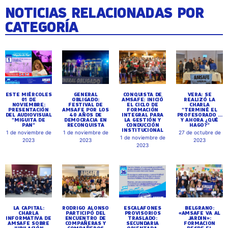
NOTICIAS RELACIONADAS POR
CATEGORÍA
ESTE MIÉRCOLES
GENERAL
CONQUISTA DE
VERA: SE
01 DE
OBLIGADO:
AMSAFE: INICIÓ
REALIZÓ LA
NOVIEMBRE:
FESTIVAL DE
EL CICLO DE
CHARLA
PRESENTACIÓN
AMSAFE POR LOS
FORMACIÓN
"TERMINÉ EL
DEL AUDIOVISUAL
40 AÑOS DE
INTEGRAL PARA
PROFESORADO ...
"MIGUITA DE
DEMOCRACIA EN
LA GESTIÓN Y
Y AHORA ¿QUÉ
PAN"
RECONQUISTA
CONDUCCIÓN
HAGO?"
INSTITUCIONAL
1 de noviembre de
1 de noviembre de
27 de octubre de
1 de noviembre de
2023
2023
2023
2023
LA CAPITAL:
RODRIGO ALONSO
ESCALAFONES
BELGRANO:
CHARLA
PARTICIPÓ DEL
PROVISORIOS
«AMSAFE VA AL
INFORMATIVA DE
ENCUENTRO DE
TRASLADO:
JARDIN»:
AMSAFE SOBRE
COMPAÑERAS Y
SECUNDARIA
FORMACION