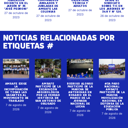
JUBILACIÓN
COMPAÑEROS
ORIENTADA,
DESDE EL
DOCENTE EN EL
JUBILADOS Y
TÉCNICA Y
SINDICATO
JARDÍN Nº 35
JUBILADAS DE
ADULTOS
SOBRE TIC EN
"JOSÉ PEDRONI"
AMSAFE LAS
LOS JARDINES Nº
27 de octubre de
COLONIAS
348 Y Nº 126.
27 de octubre de
2023
27 de octubre de
26 de octubre de
2023
2023
2023
NOTICIAS RELACIONADAS POR
ETIQUETAS #
AMSAFE EXIGE
AMSAFE
RODRIGO ALONSO
#3A PARO
LA
PARTICIPÓ DE LA
PARTICIPÓ DE LA
NACIONAL:
INCORPORACIÓN
EXCAVACIÓN
MARCHA DE
AMSAFE
DE TODAS LAS
ARQUEOLÓGICA
ANTORCHAS EN
PARTICIPÓ DE LA
VACANTES AL
POR LA VERDAD
ROSARIO EN EL
MASIVA
MOVIMIENTO DE
HISTÓRICA EN
MARCO DE LA
MOVILIZACIÓN
TRASLADO
SAN ANTONIO DE
JORNADA
NACIONAL EN
OBLIGADO
NACIONAL DE
DEFENSA DE LA
7 de agosto de
LUCHA
EDUCACIÓN
7 de agosto de
PÚBLICA
2026
7 de agosto de
2026
7 de agosto de
2026
2026