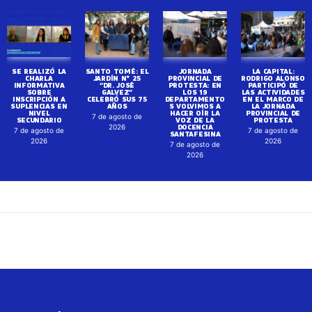
SE REALIZÓ LA
SANTO TOMÉ: EL
JORNADA
LA CAPITAL:
CHARLA
JARDÍN N° 25
PROVINCIAL DE
RODRIGO ALONSO
INFORMATIVA
“DR. JOSÉ
PROTESTA: EN
PARTICIPÓ DE
SOBRE
GALVEZ”
LOS 19
LAS ACTIVIDADES
INSCRIPCIÓN A
CELEBRÓ SUS 75
DEPARTAMENTO
EN EL MARCO DE
SUPLENCIAS EN
AÑOS
S VOLVIMOS A
LA JORNADA
NIVEL
HACER OÍR LA
PROVINCIAL DE
7 de agosto de
SECUNDARIO
VOZ DE LA
PROTESTA
DOCENCIA
2026
7 de agosto de
7 de agosto de
SANTAFESINA
2026
2026
7 de agosto de
2026