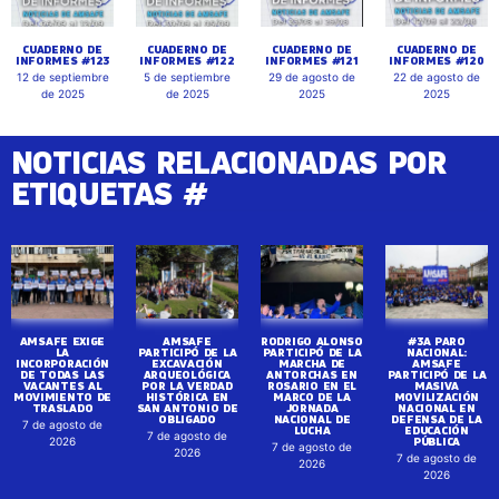
CUADERNO DE
CUADERNO DE
CUADERNO DE
CUADERNO DE
INFORMES #123
INFORMES #122
INFORMES #121
INFORMES #120
12 de septiembre
5 de septiembre
29 de agosto de
22 de agosto de
de 2025
de 2025
2025
2025
NOTICIAS RELACIONADAS POR
ETIQUETAS #
AMSAFE EXIGE
AMSAFE
RODRIGO ALONSO
#3A PARO
LA
PARTICIPÓ DE LA
PARTICIPÓ DE LA
NACIONAL:
INCORPORACIÓN
EXCAVACIÓN
MARCHA DE
AMSAFE
DE TODAS LAS
ARQUEOLÓGICA
ANTORCHAS EN
PARTICIPÓ DE LA
VACANTES AL
POR LA VERDAD
ROSARIO EN EL
MASIVA
MOVIMIENTO DE
HISTÓRICA EN
MARCO DE LA
MOVILIZACIÓN
TRASLADO
SAN ANTONIO DE
JORNADA
NACIONAL EN
OBLIGADO
NACIONAL DE
DEFENSA DE LA
7 de agosto de
LUCHA
EDUCACIÓN
7 de agosto de
PÚBLICA
2026
7 de agosto de
2026
7 de agosto de
2026
2026